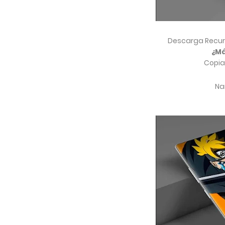
Descarga Recur
¿Má
Copia
Nar