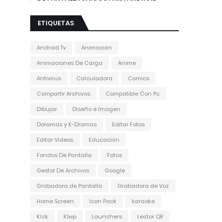
ETIQUETAS
Android Tv
Animación
Animaciones De Carga
Anime
Antivirus
Calculadora
Comics
Compartir Archivos
Compatible Con Pc
Dibujar
Diseño e Imagen
Doramas y K-Dramas
Editar Fotos
Editar Videos
Educación
Fondos De Pantalla
Fotos
Gestor De Archivos
Google
Grabadora de Pantalla
Grabadora de Voz
Home Screen
Icon Pack
karaoke
Klck
Klwp
Launchers
Lector QR