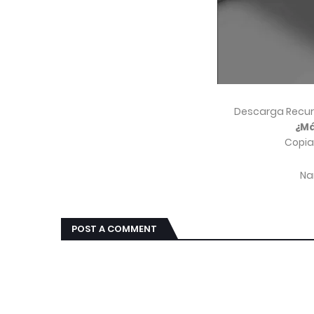
Descarga Recur
¿Má
Copia
Nar
POST A COMMENT