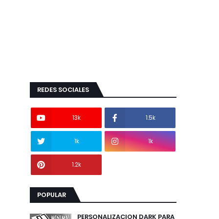
REDES SOCIALES
13k
1.5k
1k
1k
1.2k
POPULAR
PERSONALIZACION DARK PARA