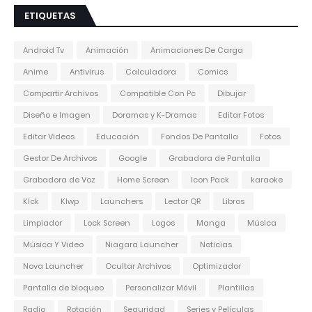
ETIQUETAS
Android Tv
Animación
Animaciones De Carga
Anime
Antivirus
Calculadora
Comics
Compartir Archivos
Compatible Con Pc
Dibujar
Diseño e Imagen
Doramas y K-Dramas
Editar Fotos
Editar Videos
Educación
Fondos De Pantalla
Fotos
Gestor De Archivos
Google
Grabadora de Pantalla
Grabadora de Voz
Home Screen
Icon Pack
karaoke
Klck
Klwp
Launchers
Lector QR
Libros
Limpiador
Lock Screen
Logos
Manga
Música
Música Y Video
Niagara Launcher
Noticias
Nova Launcher
Ocultar Archivos
Optimizador
Pantalla de bloqueo
Personalizar Móvil
Plantillas
Radio
Rotación
Seguridad
Series y Películas