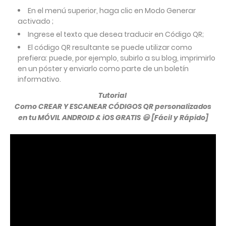
En el menú superior, haga clic en Modo Generar
activado ;
Ingrese el texto que desea traducir en Código QR;
El código QR resultante se puede utilizar como
prefiera: puede, por ejemplo, subirlo a su blog, imprimirlo
en un póster y enviarlo como parte de un boletín
informativo.
Tutorial
Como CREAR Y ESCANEAR CÓDIGOS QR personalizados
en tu MÓVIL ANDROID & iOS GRATIS 😃 [Fácil y Rápido]