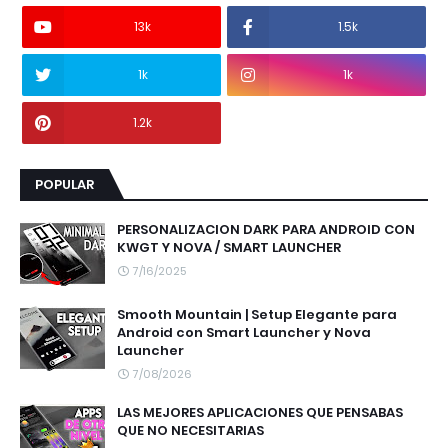
13k
1.5k
1k
1k
1.2k
POPULAR
PERSONALIZACION DARK PARA ANDROID CON
KWGT Y NOVA / SMART LAUNCHER
7/16/2025
Smooth Mountain | Setup Elegante para
Android con Smart Launcher y Nova
Launcher
7/08/2026
LAS MEJORES APLICACIONES QUE PENSABAS
QUE NO NECESITARIAS