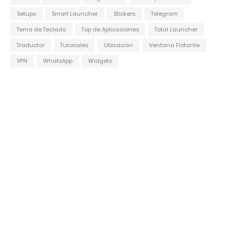
Setups
Smart Launcher
Stickers
Telegram
Tema de Teclado
Top de Aplicaciones
Total Launcher
Traductor
Tutoriales
Ubicación
Ventana Flotante
VPN
WhatsApp
Widgets