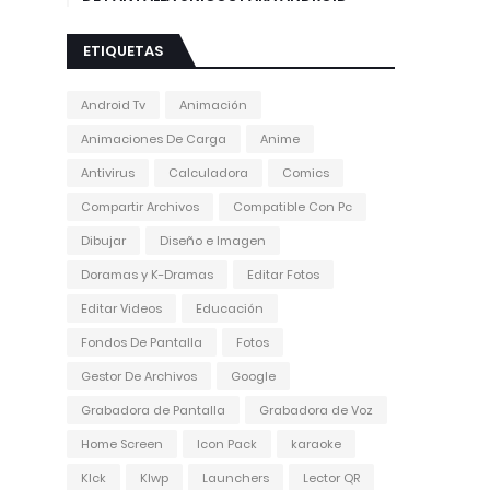
ETIQUETAS
Android Tv
Animación
Animaciones De Carga
Anime
Antivirus
Calculadora
Comics
Compartir Archivos
Compatible Con Pc
Dibujar
Diseño e Imagen
Doramas y K-Dramas
Editar Fotos
Editar Videos
Educación
Fondos De Pantalla
Fotos
Gestor De Archivos
Google
Grabadora de Pantalla
Grabadora de Voz
Home Screen
Icon Pack
karaoke
Klck
Klwp
Launchers
Lector QR