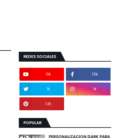
REDES SOCIALES
13k
1.5k
1k
1k
1.2k
POPULAR
PERSONALIZACION DARK PARA