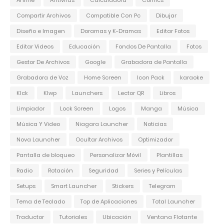
Anime
Antivirus
Calculadora
Comics
Compartir Archivos
Compatible Con Pc
Dibujar
Diseño e Imagen
Doramas y K-Dramas
Editar Fotos
Editar Videos
Educación
Fondos De Pantalla
Fotos
Gestor De Archivos
Google
Grabadora de Pantalla
Grabadora de Voz
Home Screen
Icon Pack
karaoke
Klck
Klwp
Launchers
Lector QR
Libros
Limpiador
Lock Screen
Logos
Manga
Música
Música Y Video
Niagara Launcher
Noticias
Nova Launcher
Ocultar Archivos
Optimizador
Pantalla de bloqueo
Personalizar Móvil
Plantillas
Radio
Rotación
Seguridad
Series y Películas
Setups
Smart Launcher
Stickers
Telegram
Tema de Teclado
Top de Aplicaciones
Total Launcher
Traductor
Tutoriales
Ubicación
Ventana Flotante