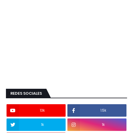
REDES SOCIALES
13k
1.5k
1k
1k