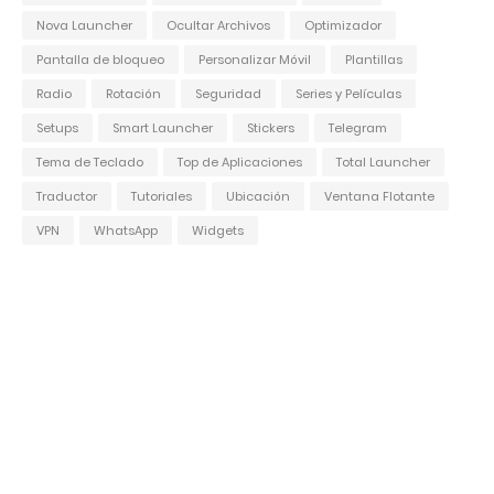
Nova Launcher
Ocultar Archivos
Optimizador
Pantalla de bloqueo
Personalizar Móvil
Plantillas
Radio
Rotación
Seguridad
Series y Películas
Setups
Smart Launcher
Stickers
Telegram
Tema de Teclado
Top de Aplicaciones
Total Launcher
Traductor
Tutoriales
Ubicación
Ventana Flotante
VPN
WhatsApp
Widgets