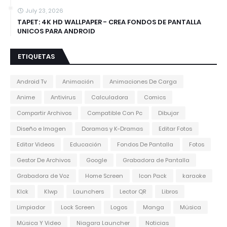
July 23, 2026
TAPET: 4K HD WALLPAPER - CREA FONDOS DE PANTALLA
UNICOS PARA ANDROID
ETIQUETAS
Android Tv
Animación
Animaciones De Carga
Anime
Antivirus
Calculadora
Comics
Compartir Archivos
Compatible Con Pc
Dibujar
Diseño e Imagen
Doramas y K-Dramas
Editar Fotos
Editar Videos
Educación
Fondos De Pantalla
Fotos
Gestor De Archivos
Google
Grabadora de Pantalla
Grabadora de Voz
Home Screen
Icon Pack
karaoke
Klck
Klwp
Launchers
Lector QR
Libros
Limpiador
Lock Screen
Logos
Manga
Música
Música Y Video
Niagara Launcher
Noticias