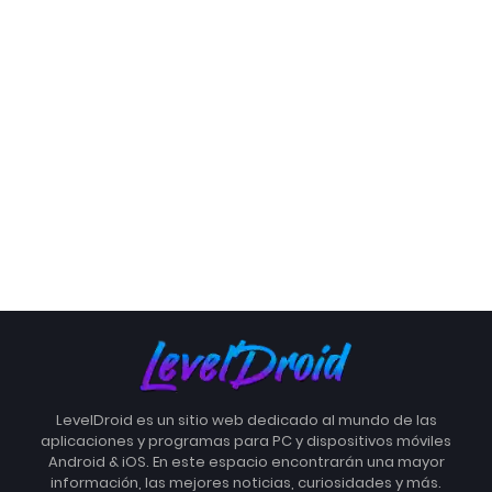
LevelDroid es un sitio web dedicado al mundo de las
aplicaciones y programas para PC y dispositivos móviles
Android & iOS. En este espacio encontrarán una mayor
información, las mejores noticias, curiosidades y más.