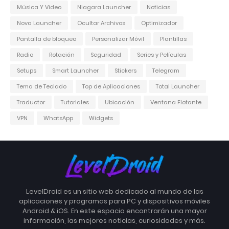
Música Y Video
Niagara Launcher
Noticias
Nova Launcher
Ocultar Archivos
Optimizador
Pantalla de bloqueo
Personalizar Móvil
Plantillas
Radio
Rotación
Seguridad
Series y Películas
Setups
Smart Launcher
Stickers
Telegram
Tema de Teclado
Top de Aplicaciones
Total Launcher
Traductor
Tutoriales
Ubicación
Ventana Flotante
VPN
WhatsApp
Widgets
LevelDroid es un sitio web dedicado al mundo de las
aplicaciones y programas para PC y dispositivos móviles
Android & iOS. En este espacio encontrarán una mayor
información, las mejores noticias, curiosidades y más.