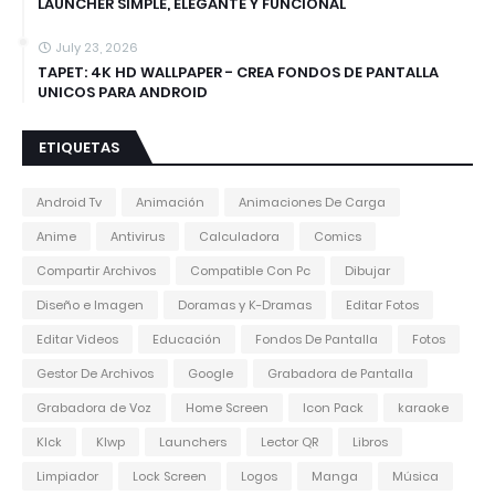
LAUNCHER SIMPLE, ELEGANTE Y FUNCIONAL
July 23, 2026
TAPET: 4K HD WALLPAPER - CREA FONDOS DE PANTALLA
UNICOS PARA ANDROID
ETIQUETAS
Android Tv
Animación
Animaciones De Carga
Anime
Antivirus
Calculadora
Comics
Compartir Archivos
Compatible Con Pc
Dibujar
Diseño e Imagen
Doramas y K-Dramas
Editar Fotos
Editar Videos
Educación
Fondos De Pantalla
Fotos
Gestor De Archivos
Google
Grabadora de Pantalla
Grabadora de Voz
Home Screen
Icon Pack
karaoke
Klck
Klwp
Launchers
Lector QR
Libros
Limpiador
Lock Screen
Logos
Manga
Música