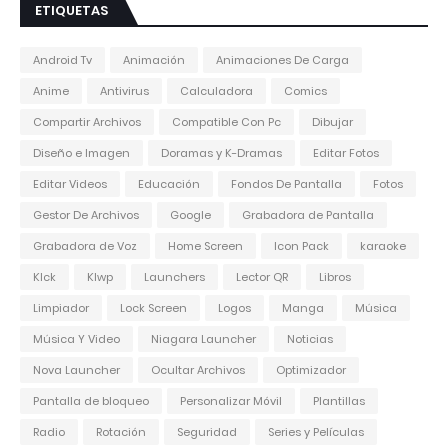
ETIQUETAS
Android Tv
Animación
Animaciones De Carga
Anime
Antivirus
Calculadora
Comics
Compartir Archivos
Compatible Con Pc
Dibujar
Diseño e Imagen
Doramas y K-Dramas
Editar Fotos
Editar Videos
Educación
Fondos De Pantalla
Fotos
Gestor De Archivos
Google
Grabadora de Pantalla
Grabadora de Voz
Home Screen
Icon Pack
karaoke
Klck
Klwp
Launchers
Lector QR
Libros
Limpiador
Lock Screen
Logos
Manga
Música
Música Y Video
Niagara Launcher
Noticias
Nova Launcher
Ocultar Archivos
Optimizador
Pantalla de bloqueo
Personalizar Móvil
Plantillas
Radio
Rotación
Seguridad
Series y Películas