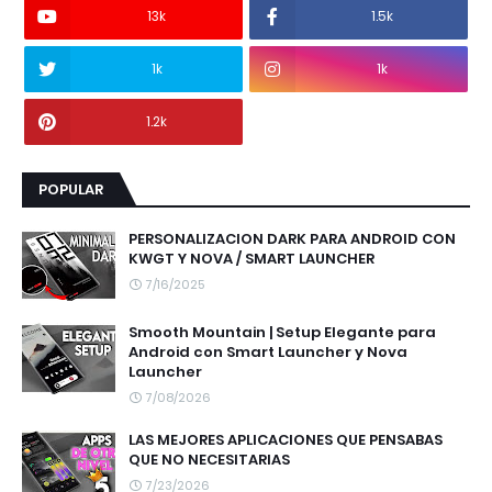
13k
1.5k
1k
1k
1.2k
POPULAR
PERSONALIZACION DARK PARA ANDROID CON
KWGT Y NOVA / SMART LAUNCHER
7/16/2025
Smooth Mountain | Setup Elegante para
Android con Smart Launcher y Nova
Launcher
7/08/2026
LAS MEJORES APLICACIONES QUE PENSABAS
QUE NO NECESITARIAS
7/23/2026