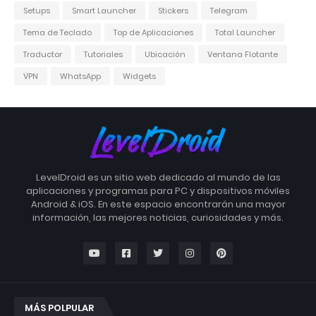
Setups
Smart Launcher
Stickers
Telegram
Tema de Teclado
Top de Aplicaciones
Total Launcher
Traductor
Tutoriales
Ubicación
Ventana Flotante
VPN
WhatsApp
Widgets
LevelDroid es un sitio web dedicado al mundo de las
aplicaciones y programas para PC y dispositivos móviles
Android & iOS. En este espacio encontrarán una mayor
información, las mejores noticias, curiosidades y más.
MÁS POLPULAR