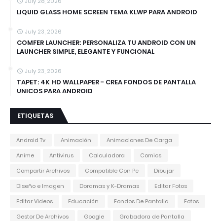
July 28, 2026
LIQUID GLASS HOME SCREEN TEMA KLWP PARA ANDROID
July 23, 2026
COMFER LAUNCHER: PERSONALIZA TU ANDROID CON UN
LAUNCHER SIMPLE, ELEGANTE Y FUNCIONAL
July 23, 2026
TAPET: 4K HD WALLPAPER - CREA FONDOS DE PANTALLA
UNICOS PARA ANDROID
ETIQUETAS
Android Tv
Animación
Animaciones De Carga
Anime
Antivirus
Calculadora
Comics
Compartir Archivos
Compatible Con Pc
Dibujar
Diseño e Imagen
Doramas y K-Dramas
Editar Fotos
Editar Videos
Educación
Fondos De Pantalla
Fotos
Gestor De Archivos
Google
Grabadora de Pantalla