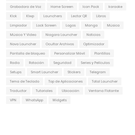
Grabadora de Voz
Home Screen
Icon Pack
karaoke
Klck
Klwp
Launchers
Lector QR
Libros
Limpiador
Lock Screen
Logos
Manga
Música
Música Y Video
Niagara Launcher
Noticias
Nova Launcher
Ocultar Archivos
Optimizador
Pantalla de bloqueo
Personalizar Móvil
Plantillas
Radio
Rotación
Seguridad
Series y Películas
Setups
Smart Launcher
Stickers
Telegram
Tema de Teclado
Top de Aplicaciones
Total Launcher
Traductor
Tutoriales
Ubicación
Ventana Flotante
VPN
WhatsApp
Widgets