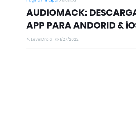
Página Principal
Música
AUDIOMACK: DESCARGA
APP PARA ANDORID & iO
LevelDroid
1/27/2022