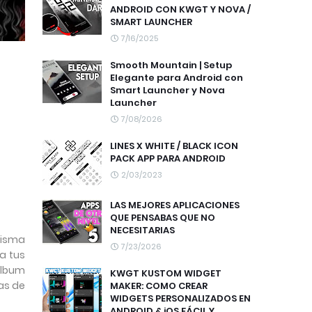
ANDROID CON KWGT Y NOVA /
SMART LAUNCHER
7/16/2025
Smooth Mountain | Setup
Elegante para Android con
Smart Launcher y Nova
Launcher
7/08/2026
LINES X WHITE / BLACK ICON
PACK APP PARA ANDROID
2/03/2023
LAS MEJORES APLICACIONES
QUE PENSABAS QUE NO
NECESITARIAS
misma
7/23/2026
a tus
álbum
KWGT KUSTOM WIDGET
as de
MAKER: COMO CREAR
WIDGETS PERSONALIZADOS EN
ANDROID & iOS FÁCIL Y