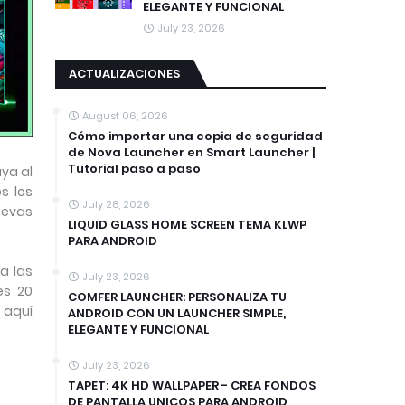
ELEGANTE Y FUNCIONAL
July 23, 2026
ACTUALIZACIONES
August 06, 2026
Cómo importar una copia de seguridad
de Nova Launcher en Smart Launcher |
Tutorial paso a paso
ya al
s los
July 28, 2026
uevas
LIQUID GLASS HOME SCREEN TEMA KLWP
PARA ANDROID
a las
July 23, 2026
es 20
COMFER LAUNCHER: PERSONALIZA TU
 aquí
ANDROID CON UN LAUNCHER SIMPLE,
ELEGANTE Y FUNCIONAL
July 23, 2026
TAPET: 4K HD WALLPAPER - CREA FONDOS
DE PANTALLA UNICOS PARA ANDROID