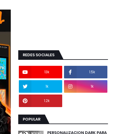
REDES SOCIALES
13k
1.5k
1k
1k
1.2k
POPULAR
PERSONALIZACION DARK PARA