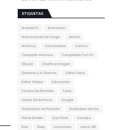
ETIQUETAS
Android Tv
Animación
Animaciones De Carga
Anime
Antivirus
Calculadora
Comics
Compartir Archivos
Compatible Con Pc
Dibujar
Diseño e Imagen
Doramas y K-Dramas
Editar Fotos
Editar Videos
Educación
Fondos De Pantalla
Fotos
Gestor De Archivos
Google
Grabadora de Pantalla
Grabadora de Voz
Home Screen
Icon Pack
karaoke
Klck
Klwp
Launchers
Lector QR