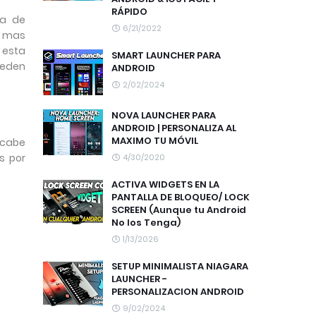
RÁPIDO
ta de
6/21/2022
a mas
 esta
SMART LAUNCHER PARA
ueden
ANDROID
2/02/2024
NOVA LAUNCHER PARA
ANDROID | PERSONALIZA AL
MAXIMO TU MÓVIL
 cabe
s por
4/30/2020
ACTIVA WIDGETS EN LA
PANTALLA DE BLOQUEO/ LOCK
SCREEN (Aunque tu Android
No los Tenga)
1/13/2026
SETUP MINIMALISTA NIAGARA
LAUNCHER -
PERSONALIZACION ANDROID
9/02/2024