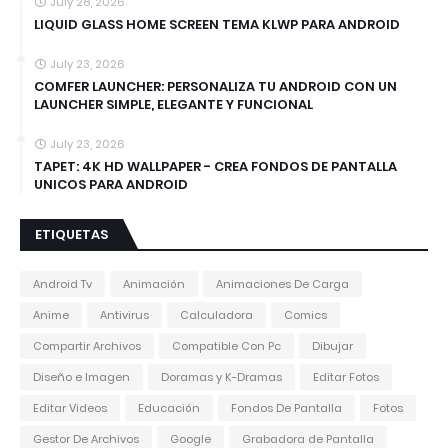
July 28, 2026
LIQUID GLASS HOME SCREEN TEMA KLWP PARA ANDROID
July 23, 2026
COMFER LAUNCHER: PERSONALIZA TU ANDROID CON UN
LAUNCHER SIMPLE, ELEGANTE Y FUNCIONAL
July 23, 2026
TAPET: 4K HD WALLPAPER - CREA FONDOS DE PANTALLA
UNICOS PARA ANDROID
ETIQUETAS
Android Tv
Animación
Animaciones De Carga
Anime
Antivirus
Calculadora
Comics
Compartir Archivos
Compatible Con Pc
Dibujar
Diseño e Imagen
Doramas y K-Dramas
Editar Fotos
Editar Videos
Educación
Fondos De Pantalla
Fotos
Gestor De Archivos
Google
Grabadora de Pantalla