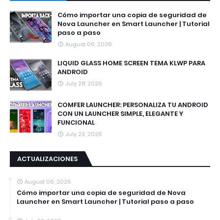
Cómo importar una copia de seguridad de
Nova Launcher en Smart Launcher | Tutorial
paso a paso
August 06, 2026
LIQUID GLASS HOME SCREEN TEMA KLWP PARA
ANDROID
July 28, 2026
COMFER LAUNCHER: PERSONALIZA TU ANDROID
CON UN LAUNCHER SIMPLE, ELEGANTE Y
FUNCIONAL
July 23, 2026
ACTUALIZACIONES
August 06, 2026
Cómo importar una copia de seguridad de Nova
Launcher en Smart Launcher | Tutorial paso a paso