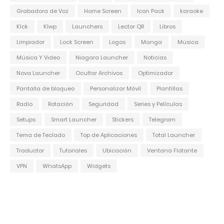
Grabadora de Voz
Home Screen
Icon Pack
karaoke
Klck
Klwp
Launchers
Lector QR
Libros
Limpiador
Lock Screen
Logos
Manga
Música
Música Y Video
Niagara Launcher
Noticias
Nova Launcher
Ocultar Archivos
Optimizador
Pantalla de bloqueo
Personalizar Móvil
Plantillas
Radio
Rotación
Seguridad
Series y Películas
Setups
Smart Launcher
Stickers
Telegram
Tema de Teclado
Top de Aplicaciones
Total Launcher
Traductor
Tutoriales
Ubicación
Ventana Flotante
VPN
WhatsApp
Widgets