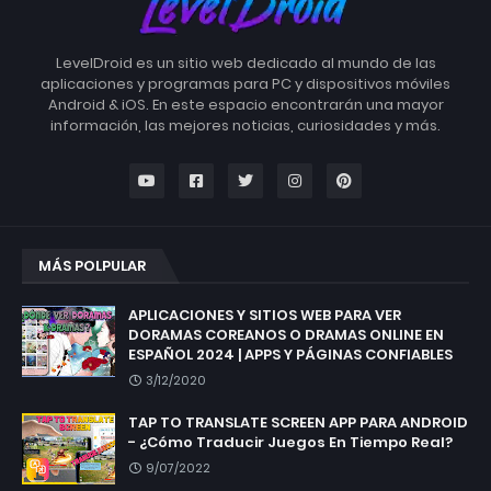
LevelDroid es un sitio web dedicado al mundo de las
aplicaciones y programas para PC y dispositivos móviles
Android & iOS. En este espacio encontrarán una mayor
información, las mejores noticias, curiosidades y más.
MÁS POLPULAR
APLICACIONES Y SITIOS WEB PARA VER
DORAMAS COREANOS O DRAMAS ONLINE EN
ESPAÑOL 2024 | APPS Y PÁGINAS CONFIABLES
3/12/2020
TAP TO TRANSLATE SCREEN APP PARA ANDROID
- ¿Cómo Traducir Juegos En Tiempo Real?
9/07/2022