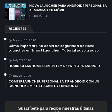
NOVA LAUNCHER PARA ANDROID | PERSONALIZA
AL MAXIMO TU MÓVIL
4/30/2020
RECIENTES
August 06, 2026
Cómo importar una copia de seguridad de Nova
Launcher en Smart Launcher | Tutorial paso a paso
July 28, 2026
LIQUID GLASS HOME SCREEN TEMA KLWP PARA ANDROID
July 23, 2026
COMFER LAUNCHER: PERSONALIZA TU ANDROID CON UN
LAUNCHER SIMPLE, ELEGANTE Y FUNCIONAL
Suscríbete para recibir nuestras últimas