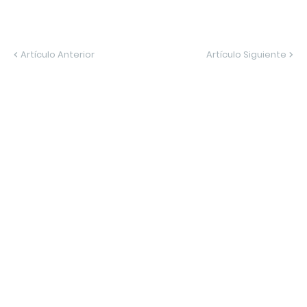
Artículo Anterior
Artículo Siguiente