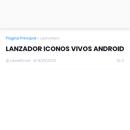
Página Principal
Launchers
LANZADOR ICONOS VIVOS ANDROID
LevelDroid
8/31/2023
0