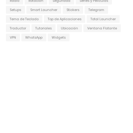
Radio
Rotación
Seguridad
Series y Películas
Setups
Smart Launcher
Stickers
Telegram
Tema de Teclado
Top de Aplicaciones
Total Launcher
Traductor
Tutoriales
Ubicación
Ventana Flotante
VPN
WhatsApp
Widgets