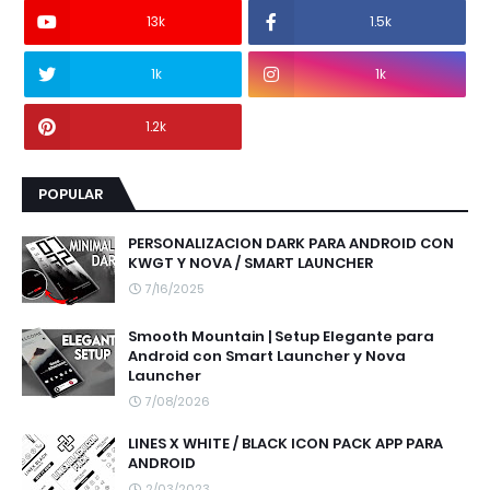
13k
1.5k
1k
1k
1.2k
POPULAR
PERSONALIZACION DARK PARA ANDROID CON
KWGT Y NOVA / SMART LAUNCHER
7/16/2025
Smooth Mountain | Setup Elegante para
Android con Smart Launcher y Nova
Launcher
7/08/2026
LINES X WHITE / BLACK ICON PACK APP PARA
ANDROID
2/03/2023