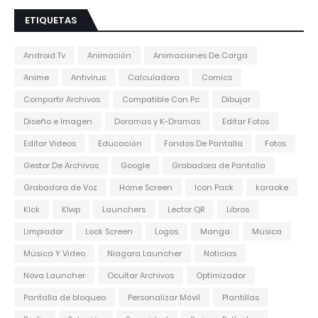
ETIQUETAS
Android Tv
Animación
Animaciones De Carga
Anime
Antivirus
Calculadora
Comics
Compartir Archivos
Compatible Con Pc
Dibujar
Diseño e Imagen
Doramas y K-Dramas
Editar Fotos
Editar Videos
Educación
Fondos De Pantalla
Fotos
Gestor De Archivos
Google
Grabadora de Pantalla
Grabadora de Voz
Home Screen
Icon Pack
karaoke
Klck
Klwp
Launchers
Lector QR
Libros
Limpiador
Lock Screen
Logos
Manga
Música
Música Y Video
Niagara Launcher
Noticias
Nova Launcher
Ocultar Archivos
Optimizador
Pantalla de bloqueo
Personalizar Móvil
Plantillas