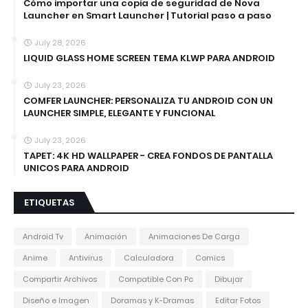
Cómo importar una copia de seguridad de Nova
Launcher en Smart Launcher | Tutorial paso a paso
July 28, 2026
LIQUID GLASS HOME SCREEN TEMA KLWP PARA ANDROID
July 23, 2026
COMFER LAUNCHER: PERSONALIZA TU ANDROID CON UN
LAUNCHER SIMPLE, ELEGANTE Y FUNCIONAL
July 23, 2026
TAPET: 4K HD WALLPAPER - CREA FONDOS DE PANTALLA
UNICOS PARA ANDROID
ETIQUETAS
Android Tv
Animación
Animaciones De Carga
Anime
Antivirus
Calculadora
Comics
Compartir Archivos
Compatible Con Pc
Dibujar
Diseño e Imagen
Doramas y K-Dramas
Editar Fotos