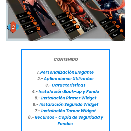
CONTENIDO
1.
Personalización Elegante
2.-
Aplicaciones Utilizadas
3.-
Caracteristicas
4.-
Instalación Back-up y Fondo
5.-
Instalación Pirmer Widget
6.-
Instalación Segundo Widget
7.-
Instalación Tercer Widget
8.-
Recursos - Copia de Seguridad y
Fondos