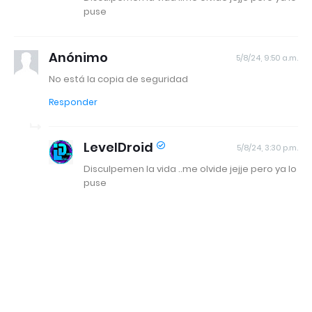
puse
Anónimo
5/8/24, 9:50 a.m.
No está la copia de seguridad
Responder
LevelDroid
5/8/24, 3:30 p.m.
Disculpemen la vida ..me olvide jejje pero ya lo
puse