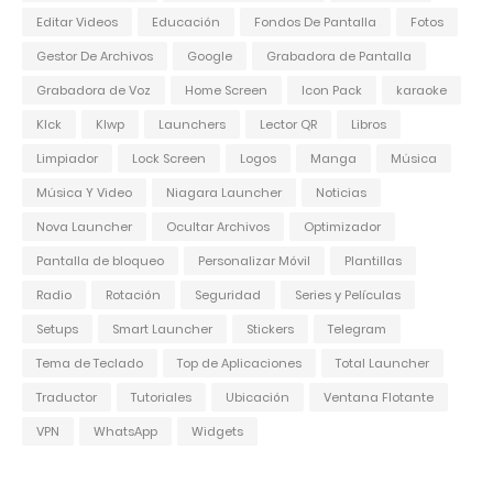
Editar Videos
Educación
Fondos De Pantalla
Fotos
Gestor De Archivos
Google
Grabadora de Pantalla
Grabadora de Voz
Home Screen
Icon Pack
karaoke
Klck
Klwp
Launchers
Lector QR
Libros
Limpiador
Lock Screen
Logos
Manga
Música
Música Y Video
Niagara Launcher
Noticias
Nova Launcher
Ocultar Archivos
Optimizador
Pantalla de bloqueo
Personalizar Móvil
Plantillas
Radio
Rotación
Seguridad
Series y Películas
Setups
Smart Launcher
Stickers
Telegram
Tema de Teclado
Top de Aplicaciones
Total Launcher
Traductor
Tutoriales
Ubicación
Ventana Flotante
VPN
WhatsApp
Widgets