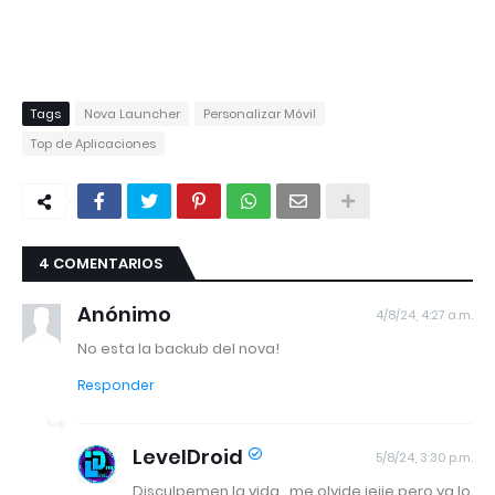
Tags
Nova Launcher
Personalizar Móvil
Top de Aplicaciones
4 COMENTARIOS
Anónimo
4/8/24, 4:27 a.m.
No esta la backub del nova!
Responder
LevelDroid
5/8/24, 3:30 p.m.
Disculpemen la vida ..me olvide jejje pero ya lo