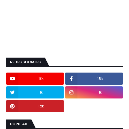
REDES SOCIALES
13k
1.5k
1k
1k
1.2k
POPULAR