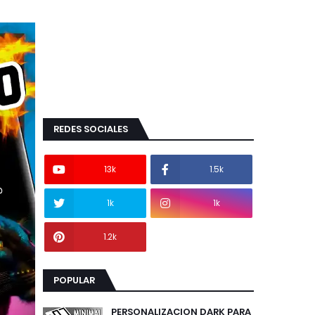
REDES SOCIALES
13k
1.5k
1k
1k
1.2k
POPULAR
PERSONALIZACION DARK PARA