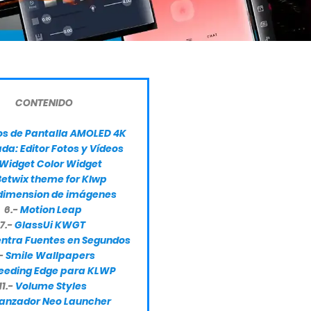
CONTENIDO
s de Pantalla AMOLED 4K
da: Editor Fotos y Vídeos
Widget Color Widget
Betwix theme for Klwp
dimension de imágenes
6.-
Motion Leap
7.-
GlassUi KWGT
ntra Fuentes en Segundos
.-
Smile Wallpapers
eeding Edge para KLWP
11.-
Volume Styles
anzador Neo Launcher