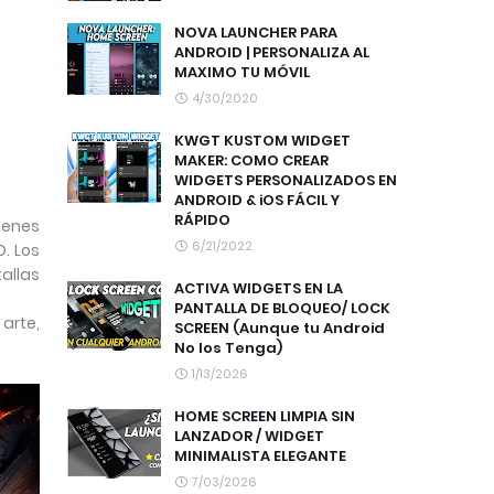
NOVA LAUNCHER PARA
ANDROID | PERSONALIZA AL
MAXIMO TU MÓVIL
4/30/2020
KWGT KUSTOM WIDGET
MAKER: COMO CREAR
WIDGETS PERSONALIZADOS EN
ANDROID & iOS FÁCIL Y
RÁPIDO
genes
6/21/2022
. Los
allas
ACTIVA WIDGETS EN LA
PANTALLA DE BLOQUEO/ LOCK
arte,
SCREEN (Aunque tu Android
No los Tenga)
1/13/2026
HOME SCREEN LIMPIA SIN
LANZADOR / WIDGET
MINIMALISTA ELEGANTE
7/03/2026