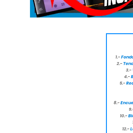
1.-
Fondo
2.-
Tena
3.-
4.-
5.-
Re
8.-
Encue
9
10.-
Bl
12.-
L