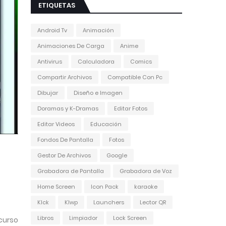
ETIQUETAS
Android Tv
Animación
Animaciones De Carga
Anime
Antivirus
Calculadora
Comics
Compartir Archivos
Compatible Con Pc
Dibujar
Diseño e Imagen
Doramas y K-Dramas
Editar Fotos
Editar Videos
Educación
Fondos De Pantalla
Fotos
Gestor De Archivos
Google
Grabadora de Pantalla
Grabadora de Voz
Home Screen
Icon Pack
karaoke
Klck
Klwp
Launchers
Lector QR
Libros
Limpiador
Lock Screen
curso