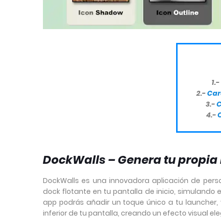
1.-
2.-
Car
3.-
C
4.-
DockWalls – Genera tu propia
DockWalls es una innovadora aplicación de perso
dock flotante en tu pantalla de inicio, simulando e
app podrás añadir un toque único a tu launche
inferior de tu pantalla, creando un efecto visual e