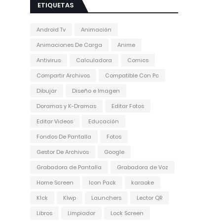
ETIQUETAS
Android Tv
Animación
Animaciones De Carga
Anime
Antivirus
Calculadora
Comics
Compartir Archivos
Compatible Con Pc
Dibujar
Diseño e Imagen
Doramas y K-Dramas
Editar Fotos
Editar Videos
Educación
Fondos De Pantalla
Fotos
Gestor De Archivos
Google
Grabadora de Pantalla
Grabadora de Voz
Home Screen
Icon Pack
karaoke
Klck
Klwp
Launchers
Lector QR
Libros
Limpiador
Lock Screen