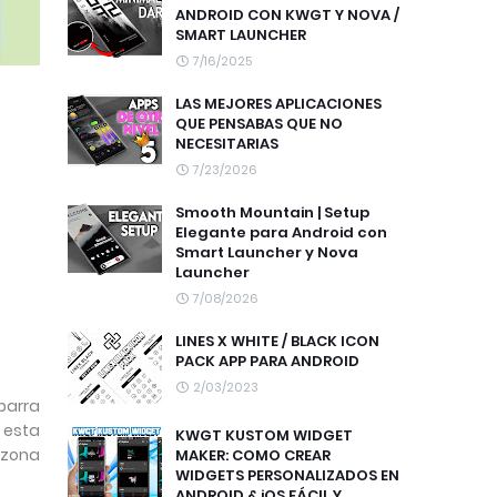
ANDROID CON KWGT Y NOVA /
SMART LAUNCHER
7/16/2025
LAS MEJORES APLICACIONES
QUE PENSABAS QUE NO
NECESITARIAS
7/23/2026
Smooth Mountain | Setup
Elegante para Android con
Smart Launcher y Nova
Launcher
7/08/2026
LINES X WHITE / BLACK ICON
PACK APP PARA ANDROID
2/03/2023
barra
n esta
KWGT KUSTOM WIDGET
 zona
MAKER: COMO CREAR
WIDGETS PERSONALIZADOS EN
ANDROID & iOS FÁCIL Y