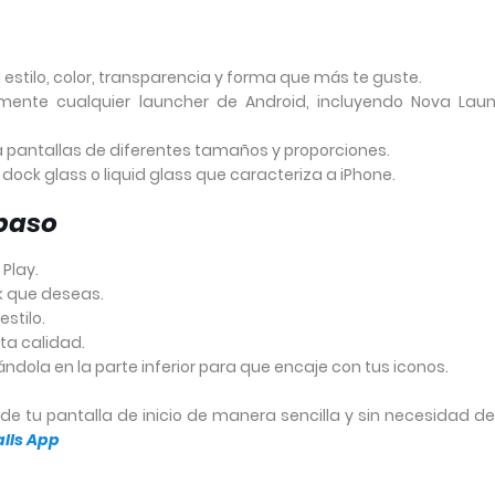
estilo, color, transparencia y forma que más te guste.
amente cualquier launcher de Android, incluyendo Nova Laun
a pantallas de diferentes tamaños y proporciones.
 dock glass o liquid glass que caracteriza a iPhone.
paso
Play.
ck que deseas.
stilo.
ta calidad.
ndola en la parte inferior para que encaje con tus iconos.
e tu pantalla de inicio de manera sencilla y sin necesidad de 
lls App