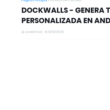
Página Principal
Fondos De Pantalla
DOCKWALLS - GENERA 
PERSONALIZADA EN AN
LevelDroid
8/10/2025