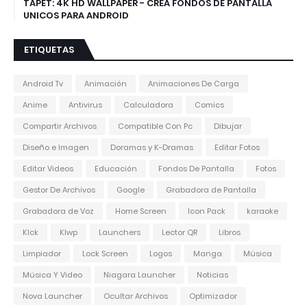
TAPET: 4K HD WALLPAPER - CREA FONDOS DE PANTALLA
UNICOS PARA ANDROID
ETIQUETAS
Android Tv
Animación
Animaciones De Carga
Anime
Antivirus
Calculadora
Comics
Compartir Archivos
Compatible Con Pc
Dibujar
Diseño e Imagen
Doramas y K-Dramas
Editar Fotos
Editar Videos
Educación
Fondos De Pantalla
Fotos
Gestor De Archivos
Google
Grabadora de Pantalla
Grabadora de Voz
Home Screen
Icon Pack
karaoke
Klck
Klwp
Launchers
Lector QR
Libros
Limpiador
Lock Screen
Logos
Manga
Música
Música Y Video
Niagara Launcher
Noticias
Nova Launcher
Ocultar Archivos
Optimizador