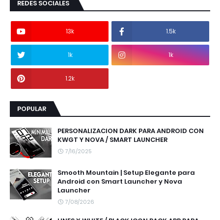
REDES SOCIALES
13k
1.5k
1k
1k
1.2k
POPULAR
PERSONALIZACION DARK PARA ANDROID CON
KWGT Y NOVA / SMART LAUNCHER
7/16/2025
Smooth Mountain | Setup Elegante para
Android con Smart Launcher y Nova
Launcher
7/08/2026