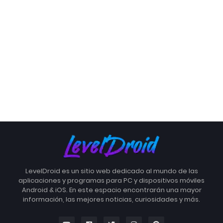
LevelDroid es un sitio web dedicado al mundo de las
aplicaciones y programas para PC y dispositivos móviles
Android & iOS. En este espacio encontrarán una mayor
información, las mejores noticias, curiosidades y más.