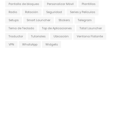
Pantalla de bloqueo
Personalizar Móvil
Plantillas
Radio
Rotación
Seguridad
Series y Películas
Setups
Smart Launcher
Stickers
Telegram
Tema de Teclado
Top de Aplicaciones
Total Launcher
Traductor
Tutoriales
Ubicación
Ventana Flotante
VPN
WhatsApp
Widgets