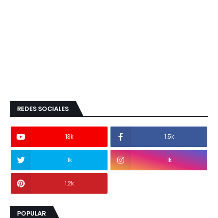
REDES SOCIALES
13k
1.5k
1k
1k
1.2k
POPULAR