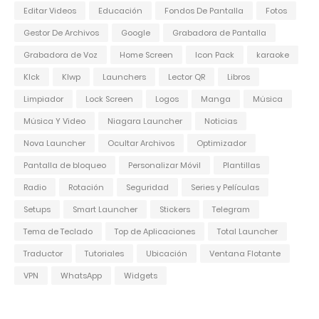
Editar Videos
Educación
Fondos De Pantalla
Fotos
Gestor De Archivos
Google
Grabadora de Pantalla
Grabadora de Voz
Home Screen
Icon Pack
karaoke
Klck
Klwp
Launchers
Lector QR
Libros
Limpiador
Lock Screen
Logos
Manga
Música
Música Y Video
Niagara Launcher
Noticias
Nova Launcher
Ocultar Archivos
Optimizador
Pantalla de bloqueo
Personalizar Móvil
Plantillas
Radio
Rotación
Seguridad
Series y Películas
Setups
Smart Launcher
Stickers
Telegram
Tema de Teclado
Top de Aplicaciones
Total Launcher
Traductor
Tutoriales
Ubicación
Ventana Flotante
VPN
WhatsApp
Widgets