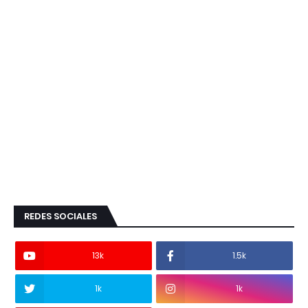
REDES SOCIALES
13k
1.5k
1k
1k