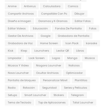
Anime
Antivirus
Calculadora
Comics
Compartir Archivos
Compatible Con Pc
Dibujar
Diseño e Imagen
Doramas y K-Dramas
Editar Fotos
Editar Videos
Educación
Fondos De Pantalla
Fotos
Gestor De Archivos
Google
Grabadora de Pantalla
Grabadora de Voz
Home Screen
Icon Pack
karaoke
Klck
Klwp
Launchers
Lector QR
Libros
Limpiador
Lock Screen
Logos
Manga
Música
Música Y Video
Niagara Launcher
Noticias
Nova Launcher
Ocultar Archivos
Optimizador
Pantalla de bloqueo
Personalizar Móvil
Plantillas
Radio
Rotación
Seguridad
Series y Películas
Setups
Smart Launcher
Stickers
Telegram
Tema de Teclado
Top de Aplicaciones
Total Launcher