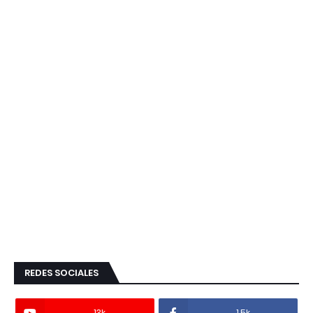
REDES SOCIALES
13k
1.5k