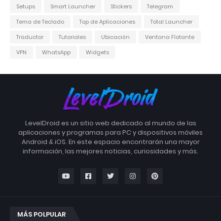
Setups
Smart Launcher
Stickers
Telegram
Tema de Teclado
Top de Aplicaciones
Total Launcher
Traductor
Tutoriales
Ubicación
Ventana Flotante
VPN
WhatsApp
Widgets
LevelDroid es un sitio web dedicado al mundo de las
aplicaciones y programas para PC y dispositivos móviles
Android & iOS. En este espacio encontrarán una mayor
información, las mejores noticias, curiosidades y más.
MÁS POLPULAR