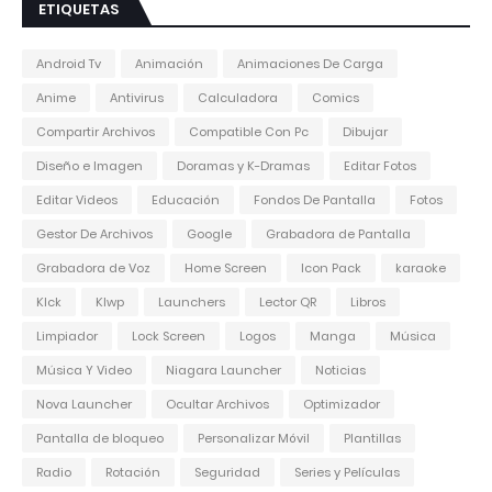
ETIQUETAS
Android Tv
Animación
Animaciones De Carga
Anime
Antivirus
Calculadora
Comics
Compartir Archivos
Compatible Con Pc
Dibujar
Diseño e Imagen
Doramas y K-Dramas
Editar Fotos
Editar Videos
Educación
Fondos De Pantalla
Fotos
Gestor De Archivos
Google
Grabadora de Pantalla
Grabadora de Voz
Home Screen
Icon Pack
karaoke
Klck
Klwp
Launchers
Lector QR
Libros
Limpiador
Lock Screen
Logos
Manga
Música
Música Y Video
Niagara Launcher
Noticias
Nova Launcher
Ocultar Archivos
Optimizador
Pantalla de bloqueo
Personalizar Móvil
Plantillas
Radio
Rotación
Seguridad
Series y Películas