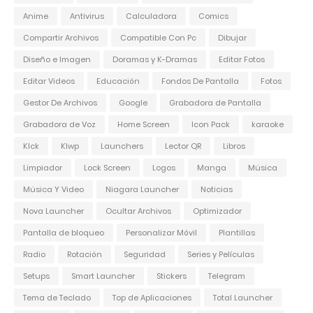
Anime
Antivirus
Calculadora
Comics
Compartir Archivos
Compatible Con Pc
Dibujar
Diseño e Imagen
Doramas y K-Dramas
Editar Fotos
Editar Videos
Educación
Fondos De Pantalla
Fotos
Gestor De Archivos
Google
Grabadora de Pantalla
Grabadora de Voz
Home Screen
Icon Pack
karaoke
Klck
Klwp
Launchers
Lector QR
Libros
Limpiador
Lock Screen
Logos
Manga
Música
Música Y Video
Niagara Launcher
Noticias
Nova Launcher
Ocultar Archivos
Optimizador
Pantalla de bloqueo
Personalizar Móvil
Plantillas
Radio
Rotación
Seguridad
Series y Películas
Setups
Smart Launcher
Stickers
Telegram
Tema de Teclado
Top de Aplicaciones
Total Launcher