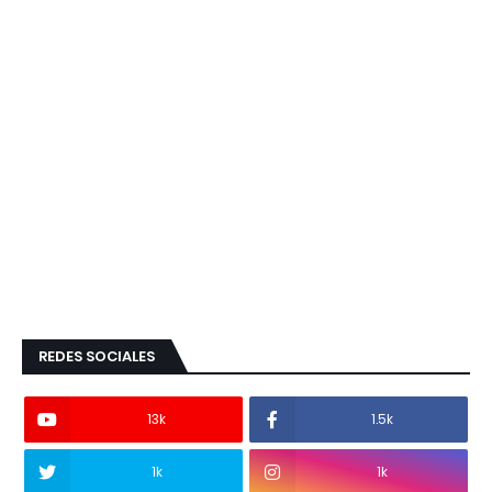
REDES SOCIALES
13k
1.5k
1k
1k