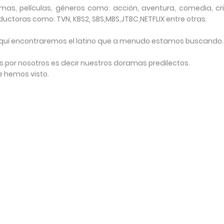
mas, películas, géneros como: acción, aventura, comedia, cr
uctoras como: TVN, KBS2, SBS,MBS,JTBC,NETFLIX entre otras.
, aquí encontraremos el latino que a menudo estamos buscando.
os por nosotros es decir nuestros doramas predilectos.
e hemos visto.