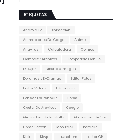
ETIQUETAS
Android Tv
Animación
Animaciones De Carga
Anime
Antivirus
Calculadora
Comics
Compartir Archivos
Compatible Con Pc
Dibujar
Diseño e Imagen
Doramas y K-Dramas
Editar Fotos
Editar Videos
Educación
Fondos De Pantalla
Fotos
Gestor De Archivos
Google
Grabadora de Pantalla
Grabadora de Voz
Home Screen
Icon Pack
karaoke
Klck
Klwp
Launchers
Lector QR