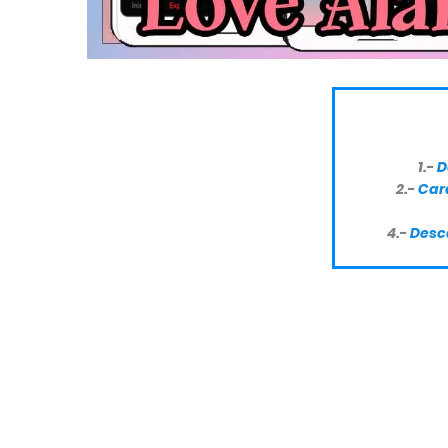
1.-
D
2.-
Cara
4.-
Desc