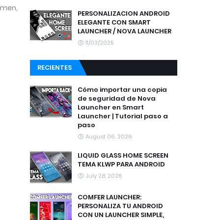
imen,
PERSONALIZACION ANDROID
ELEGANTE CON SMART
LAUNCHER / NOVA LAUNCHER
11/03/2025
RECIENTES
Cómo importar una copia
de seguridad de Nova
Launcher en Smart
Launcher | Tutorial paso a
paso
August 06, 2026
LIQUID GLASS HOME SCREEN
TEMA KLWP PARA ANDROID
July 28, 2026
COMFER LAUNCHER:
PERSONALIZA TU ANDROID
CON UN LAUNCHER SIMPLE,