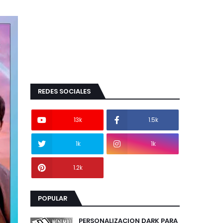
REDES SOCIALES
13k
1.5k
1k
1k
1.2k
POPULAR
PERSONALIZACION DARK PARA