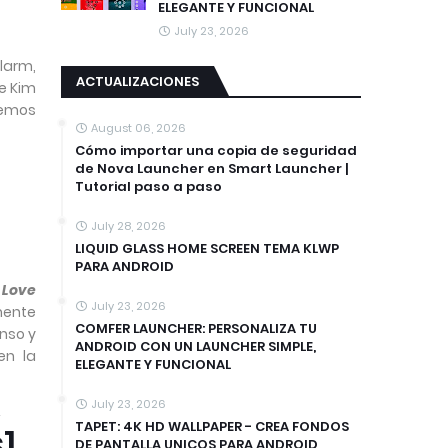
ELEGANTE Y FUNCIONAL
July 23, 2026
larm,
ACTUALIZACIONES
e Kim
demos
August 06, 2026
Cómo importar una copia de seguridad
de Nova Launcher en Smart Launcher |
Tutorial paso a paso
July 28, 2026
LIQUID GLASS HOME SCREEN TEMA KLWP
PARA ANDROID
o
Love
July 23, 2026
mente
COMFER LAUNCHER: PERSONALIZA TU
enso y
ANDROID CON UN LAUNCHER SIMPLE,
en la
ELEGANTE Y FUNCIONAL
July 23, 2026
Y
TAPET: 4K HD WALLPAPER - CREA FONDOS
]
DE PANTALLA UNICOS PARA ANDROID