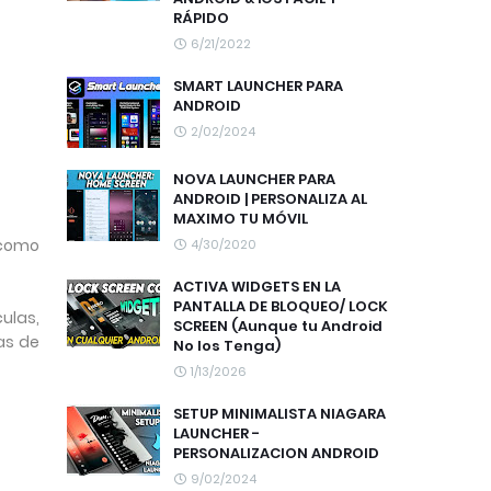
RÁPIDO
6/21/2022
SMART LAUNCHER PARA
ANDROID
2/02/2024
NOVA LAUNCHER PARA
ANDROID | PERSONALIZA AL
MAXIMO TU MÓVIL
 como
4/30/2020
ACTIVA WIDGETS EN LA
PANTALLA DE BLOQUEO/ LOCK
ulas,
SCREEN (Aunque tu Android
as de
No los Tenga)
1/13/2026
SETUP MINIMALISTA NIAGARA
LAUNCHER -
PERSONALIZACION ANDROID
9/02/2024