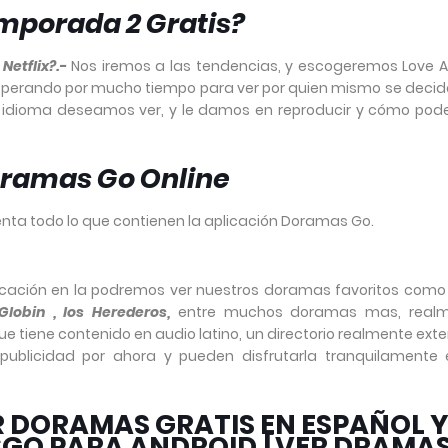
mporada 2 Gratis?
etflix?.-
Nos iremos a las tendencias, y escogeremos Love A
esperando por mucho tiempo para ver por quien mismo se decid
e idioma deseamos ver, y le damos en reproducir y cómo po
Doramas Go Online
nta todo lo que contienen la aplicación Doramas Go.
cación en la podremos ver nuestros doramas favoritos com
 Globin , los Herederos,
entre muchos doramas mas, real
ue tiene contenido en audio latino, un directorio realmente ext
publicidad por ahora y pueden disfrutarla tranquilamente 
R DORAMAS GRATIS EN ESPAÑOL 
SGO PARA ANDROID [VER DRAMAS