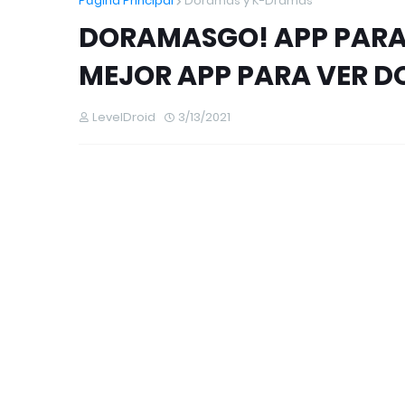
Página Principal
Doramas y K-Dramas
DORAMASGO! APP PARA 
MEJOR APP PARA VER D
LevelDroid
3/13/2021