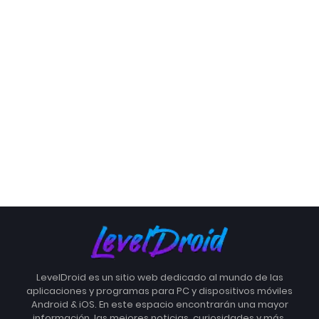
LevelDroid es un sitio web dedicado al mundo de las
aplicaciones y programas para PC y dispositivos móviles
Android & iOS. En este espacio encontrarán una mayor
información, las mejores noticias, curiosidades y más.