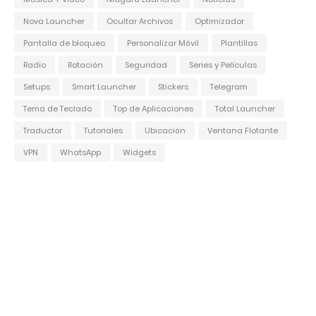
Nova Launcher
Ocultar Archivos
Optimizador
Pantalla de bloqueo
Personalizar Móvil
Plantillas
Radio
Rotación
Seguridad
Series y Películas
Setups
Smart Launcher
Stickers
Telegram
Tema de Teclado
Top de Aplicaciones
Total Launcher
Traductor
Tutoriales
Ubicación
Ventana Flotante
VPN
WhatsApp
Widgets