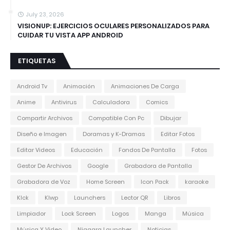
July 23, 2026
VISIONUP: EJERCICIOS OCULARES PERSONALIZADOS PARA
CUIDAR TU VISTA APP ANDROID
ETIQUETAS
Android Tv
Animación
Animaciones De Carga
Anime
Antivirus
Calculadora
Comics
Compartir Archivos
Compatible Con Pc
Dibujar
Diseño e Imagen
Doramas y K-Dramas
Editar Fotos
Editar Videos
Educación
Fondos De Pantalla
Fotos
Gestor De Archivos
Google
Grabadora de Pantalla
Grabadora de Voz
Home Screen
Icon Pack
karaoke
Klck
Klwp
Launchers
Lector QR
Libros
Limpiador
Lock Screen
Logos
Manga
Música
Música Y Video
Niagara Launcher
Noticias