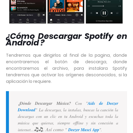
¿Cómo Descargar Spotify en
Android ?
Tendremos que dirigirlos al final de la pagina, donde
encontraremos el botón de descarga, donde
encontraremos el archivo, para instalara Spotify
tendremos que activar los orígenes desconocidos, si la
aplicación lo requiere.
¿Dónde Descargar Música?
Con "
Aids de Deezer
Download
"
La descargas, la instalas, buscas la canción la
descargas con un clic en tu Android y escuchas toda la
música que quieras, siempre offline y sin conexión a
🎝🎝.
Así como
internet...
"
Deezer Musci App
".