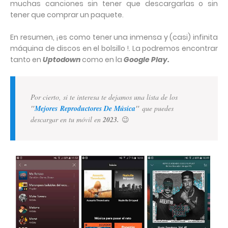
muchas canciones sin tener que descargarlas o sin
tener que comprar un paquete.
En resumen, ¡es como tener una inmensa y (casi) infinita
máquina de discos en el bolsillo !. La podremos encontrar
tanto en
Uptodown
como en la
Google Play.
Por cierto, si te interesa te dejamos una lista de los
"
Mejores
Reproductores De Música
"
que puedes
descargar en tu móvil en
2023.
😉