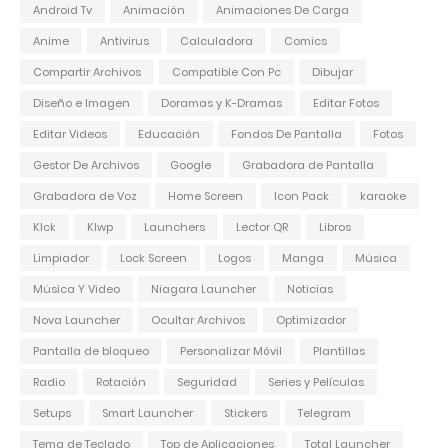
Android Tv
Animación
Animaciones De Carga
Anime
Antivirus
Calculadora
Comics
Compartir Archivos
Compatible Con Pc
Dibujar
Diseño e Imagen
Doramas y K-Dramas
Editar Fotos
Editar Videos
Educación
Fondos De Pantalla
Fotos
Gestor De Archivos
Google
Grabadora de Pantalla
Grabadora de Voz
Home Screen
Icon Pack
karaoke
Klck
Klwp
Launchers
Lector QR
Libros
Limpiador
Lock Screen
Logos
Manga
Música
Música Y Video
Niagara Launcher
Noticias
Nova Launcher
Ocultar Archivos
Optimizador
Pantalla de bloqueo
Personalizar Móvil
Plantillas
Radio
Rotación
Seguridad
Series y Películas
Setups
Smart Launcher
Stickers
Telegram
Tema de Teclado
Top de Aplicaciones
Total Launcher