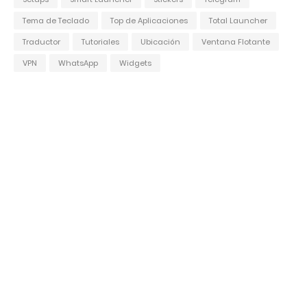
Tema de Teclado
Top de Aplicaciones
Total Launcher
Traductor
Tutoriales
Ubicación
Ventana Flotante
VPN
WhatsApp
Widgets