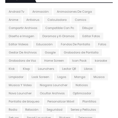
Android Tv
Animación
Animaciones De Carga
Anime
Antivirus
Calculadora
Comics
Compartir Archivos
Compatible Con Pc
Dibujar
Diseño e Imagen
Doramas y K-Dramas
Editar Fotos
Editar Videos
Educación
Fondos De Pantalla
Fotos
Gestor De Archivos
Google
Grabadora de Pantalla
Grabadora de Voz
Home Screen
Icon Pack
karaoke
Klck
Klwp
Launchers
Lector QR
Libros
Limpiador
Lock Screen
Logos
Manga
Música
Música Y Video
Niagara Launcher
Noticias
Nova Launcher
Ocultar Archivos
Optimizador
Pantalla de bloqueo
Personalizar Móvil
Plantillas
Radio
Rotación
Seguridad
Series y Películas
Setups
Smart Launcher
Stickers
Telegram