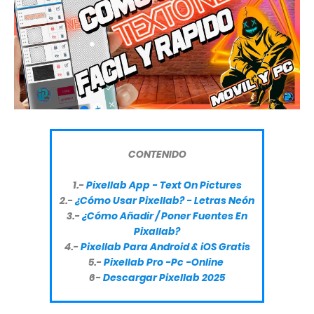
CONTENIDO
1.-
Pixellab App - T
ext On Pictures
2.-
¿Cómo Usar Pixellab? - Letras Neón
3.-
¿Cómo Añadir / Poner Fuentes En
Pixallab?
4.-
Pixellab Para Android & iOS Gratis
5.-
Pixellab Pro -Pc -Online
6-
Descargar Pixellab 2025