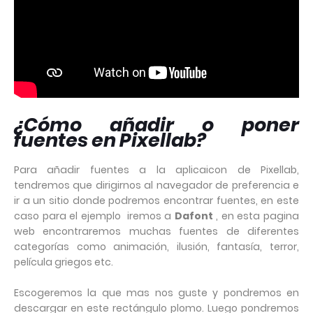
¿Cómo añadir o poner
fuentes en Pixellab?
Para añadir fuentes a la aplicaicon de Pixellab,
tendremos que dirigirnos al navegador de preferencia e
ir a un sitio donde podremos encontrar fuentes, en este
caso para el ejemplo iremos a
Dafont
, en esta pagina
web encontraremos muchas fuentes de diferentes
categorías como animación, ilusión, fantasía, terror,
película griegos etc.
Escogeremos la que mas nos guste y pondremos en
descargar en este rectángulo plomo. Luego pondremos