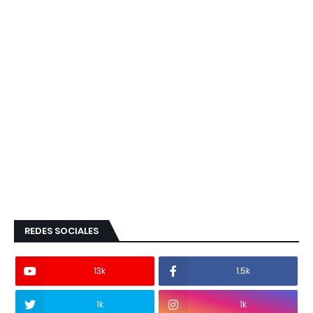
REDES SOCIALES
13k
1.5k
1k
1k