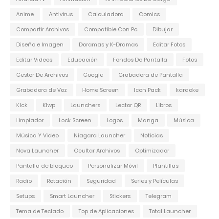
Anime
Antivirus
Calculadora
Comics
Compartir Archivos
Compatible Con Pc
Dibujar
Diseño e Imagen
Doramas y K-Dramas
Editar Fotos
Editar Videos
Educación
Fondos De Pantalla
Fotos
Gestor De Archivos
Google
Grabadora de Pantalla
Grabadora de Voz
Home Screen
Icon Pack
karaoke
Klck
Klwp
Launchers
Lector QR
Libros
Limpiador
Lock Screen
Logos
Manga
Música
Música Y Video
Niagara Launcher
Noticias
Nova Launcher
Ocultar Archivos
Optimizador
Pantalla de bloqueo
Personalizar Móvil
Plantillas
Radio
Rotación
Seguridad
Series y Películas
Setups
Smart Launcher
Stickers
Telegram
Tema de Teclado
Top de Aplicaciones
Total Launcher