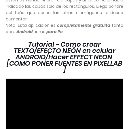
estamos viendo. Ahora iré a capas y uniré como le había
indicado las capas solo de los rectángulos, luego pondré
del taño que desee las letras e imágenes si deseo
aumentar.
Nota: Esta aplicación es
completamente gratuita
tanto
para
Android
como
para Pc
.
Tutorial - Como crear
TEXTO/EFECTO NEÓN en celular
ANDROID/Hacer EFFECT NEON
[COMO PONER FUENTES EN PIXELLAB
]