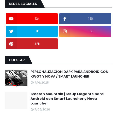
REDES SOCIALES
13k
1.5k
1k
1k
1.2k
POPULAR
PERSONALIZACION DARK PARA ANDROID CON
KWGT Y NOVA / SMART LAUNCHER
7/16/2025
Smooth Mountain | Setup Elegante para
Android con Smart Launcher y Nova
Launcher
7/08/2026