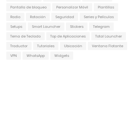
Pantalla de bloqueo
Personalizar Móvil
Plantillas
Radio
Rotación
Seguridad
Series y Películas
Setups
Smart Launcher
Stickers
Telegram
Tema de Teclado
Top de Aplicaciones
Total Launcher
Traductor
Tutoriales
Ubicación
Ventana Flotante
VPN
WhatsApp
Widgets