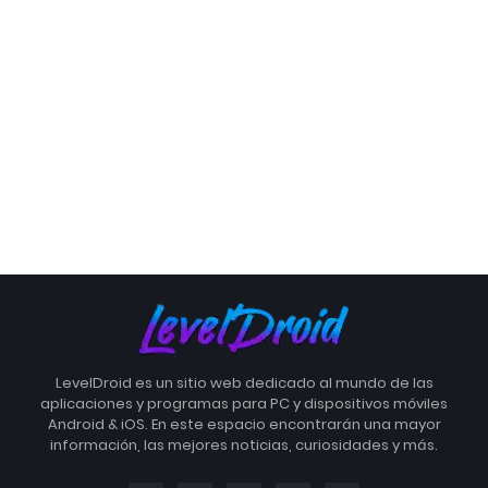
LevelDroid es un sitio web dedicado al mundo de las
aplicaciones y programas para PC y dispositivos móviles
Android & iOS. En este espacio encontrarán una mayor
información, las mejores noticias, curiosidades y más.