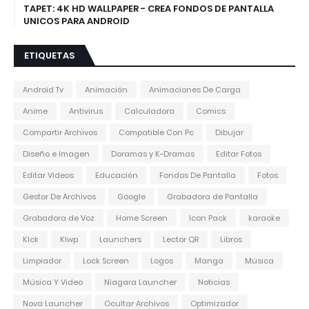
TAPET: 4K HD WALLPAPER - CREA FONDOS DE PANTALLA
UNICOS PARA ANDROID
ETIQUETAS
Android Tv
Animación
Animaciones De Carga
Anime
Antivirus
Calculadora
Comics
Compartir Archivos
Compatible Con Pc
Dibujar
Diseño e Imagen
Doramas y K-Dramas
Editar Fotos
Editar Videos
Educación
Fondos De Pantalla
Fotos
Gestor De Archivos
Google
Grabadora de Pantalla
Grabadora de Voz
Home Screen
Icon Pack
karaoke
Klck
Klwp
Launchers
Lector QR
Libros
Limpiador
Lock Screen
Logos
Manga
Música
Música Y Video
Niagara Launcher
Noticias
Nova Launcher
Ocultar Archivos
Optimizador