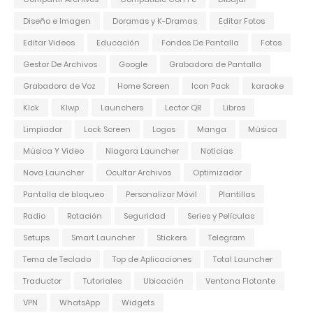
Diseño e Imagen
Doramas y K-Dramas
Editar Fotos
Editar Videos
Educación
Fondos De Pantalla
Fotos
Gestor De Archivos
Google
Grabadora de Pantalla
Grabadora de Voz
Home Screen
Icon Pack
karaoke
Klck
Klwp
Launchers
Lector QR
Libros
Limpiador
Lock Screen
Logos
Manga
Música
Música Y Video
Niagara Launcher
Noticias
Nova Launcher
Ocultar Archivos
Optimizador
Pantalla de bloqueo
Personalizar Móvil
Plantillas
Radio
Rotación
Seguridad
Series y Películas
Setups
Smart Launcher
Stickers
Telegram
Tema de Teclado
Top de Aplicaciones
Total Launcher
Traductor
Tutoriales
Ubicación
Ventana Flotante
VPN
WhatsApp
Widgets