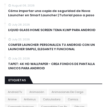
August 06, 2026
Cómo importar una copia de seguridad de Nova
Launcher en Smart Launcher | Tutorial paso a paso
July 28, 2026
LIQUID GLASS HOME SCREEN TEMA KLWP PARA ANDROID
July 23, 2026
COMFER LAUNCHER: PERSONALIZA TU ANDROID CON UN
LAUNCHER SIMPLE, ELEGANTE Y FUNCIONAL
July 23, 2026
TAPET: 4K HD WALLPAPER - CREA FONDOS DE PANTALLA
UNICOS PARA ANDROID
ETIQUETAS
Android Tv
Animación
Animaciones De Carga
Anime
Antivirus
Calculadora
Comics
Compartir Archivos
Compatible Con Pc
Dibujar