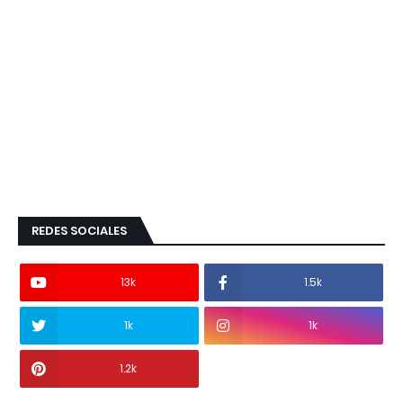
REDES SOCIALES
13k
1.5k
1k
1k
1.2k