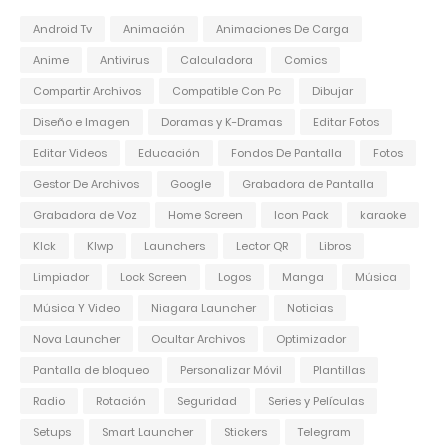
Android Tv
Animación
Animaciones De Carga
Anime
Antivirus
Calculadora
Comics
Compartir Archivos
Compatible Con Pc
Dibujar
Diseño e Imagen
Doramas y K-Dramas
Editar Fotos
Editar Videos
Educación
Fondos De Pantalla
Fotos
Gestor De Archivos
Google
Grabadora de Pantalla
Grabadora de Voz
Home Screen
Icon Pack
karaoke
Klck
Klwp
Launchers
Lector QR
Libros
Limpiador
Lock Screen
Logos
Manga
Música
Música Y Video
Niagara Launcher
Noticias
Nova Launcher
Ocultar Archivos
Optimizador
Pantalla de bloqueo
Personalizar Móvil
Plantillas
Radio
Rotación
Seguridad
Series y Películas
Setups
Smart Launcher
Stickers
Telegram