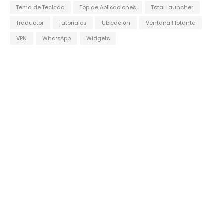
Tema de Teclado
Top de Aplicaciones
Total Launcher
Traductor
Tutoriales
Ubicación
Ventana Flotante
VPN
WhatsApp
Widgets