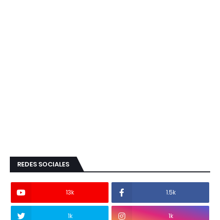
REDES SOCIALES
13k
1.5k
1k
1k