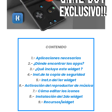
CONTENIDO
1.-
Aplicaciones necesarias
2.-
¿Dónde encontrar las apps?
3.-
¿Qué incluye este widget ?
4.-
Inst.de la copia de seguridad
5.-
Inst.n del 1er widget
6.-
Activación del reproductor de música
7.-
Cómo editar los iconos
8.-
Instalación del 2do widget
9.-
Recursos/widget