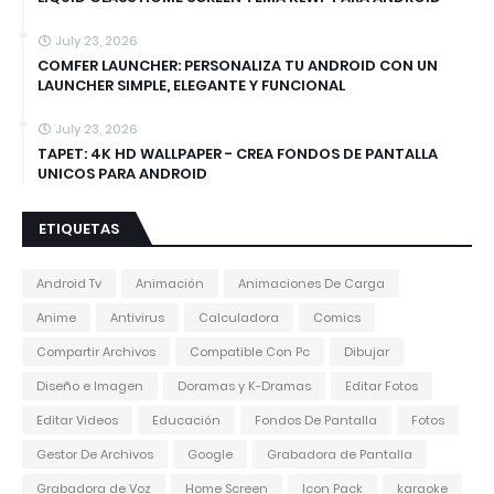
July 23, 2026
COMFER LAUNCHER: PERSONALIZA TU ANDROID CON UN
LAUNCHER SIMPLE, ELEGANTE Y FUNCIONAL
July 23, 2026
TAPET: 4K HD WALLPAPER - CREA FONDOS DE PANTALLA
UNICOS PARA ANDROID
ETIQUETAS
Android Tv
Animación
Animaciones De Carga
Anime
Antivirus
Calculadora
Comics
Compartir Archivos
Compatible Con Pc
Dibujar
Diseño e Imagen
Doramas y K-Dramas
Editar Fotos
Editar Videos
Educación
Fondos De Pantalla
Fotos
Gestor De Archivos
Google
Grabadora de Pantalla
Grabadora de Voz
Home Screen
Icon Pack
karaoke