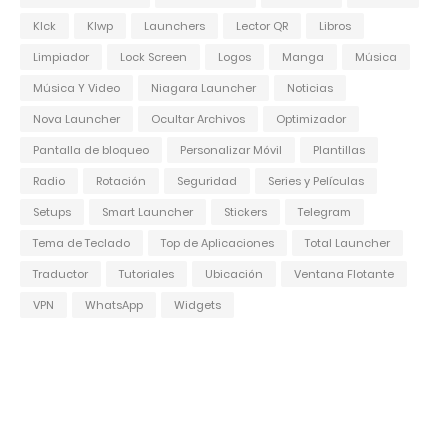
Klck
Klwp
Launchers
Lector QR
Libros
Limpiador
Lock Screen
Logos
Manga
Música
Música Y Video
Niagara Launcher
Noticias
Nova Launcher
Ocultar Archivos
Optimizador
Pantalla de bloqueo
Personalizar Móvil
Plantillas
Radio
Rotación
Seguridad
Series y Películas
Setups
Smart Launcher
Stickers
Telegram
Tema de Teclado
Top de Aplicaciones
Total Launcher
Traductor
Tutoriales
Ubicación
Ventana Flotante
VPN
WhatsApp
Widgets