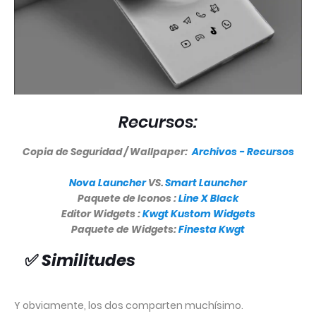
Recursos:
Copia de Seguridad / Wallpaper:
Archivos - Recursos
Nova Launcher
VS.
Smart Launcher
Paquete de Iconos :
Line X Black
Editor Widgets :
Kwgt Kustom Widgets
Paquete de Widgets:
Finesta Kwgt
✅
Similitudes
Y obviamente, los dos comparten muchísimo.