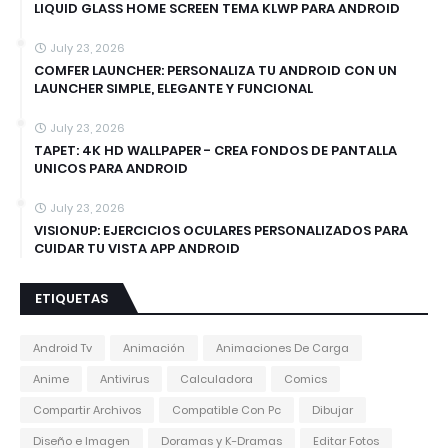
LIQUID GLASS HOME SCREEN TEMA KLWP PARA ANDROID
July 23, 2026
COMFER LAUNCHER: PERSONALIZA TU ANDROID CON UN
LAUNCHER SIMPLE, ELEGANTE Y FUNCIONAL
July 23, 2026
TAPET: 4K HD WALLPAPER - CREA FONDOS DE PANTALLA
UNICOS PARA ANDROID
July 23, 2026
VISIONUP: EJERCICIOS OCULARES PERSONALIZADOS PARA
CUIDAR TU VISTA APP ANDROID
ETIQUETAS
Android Tv
Animación
Animaciones De Carga
Anime
Antivirus
Calculadora
Comics
Compartir Archivos
Compatible Con Pc
Dibujar
Diseño e Imagen
Doramas y K-Dramas
Editar Fotos