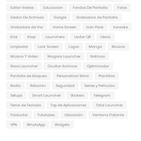
Editar Videos
Educación
Fondos De Pantalla
Fotos
Gestor De Archivos
Google
Grabadora de Pantalla
Grabadora de Voz
Home Screen
Icon Pack
karaoke
Klck
Klwp
Launchers
Lector QR
Libros
Limpiador
Lock Screen
Logos
Manga
Música
Música Y Video
Niagara Launcher
Noticias
Nova Launcher
Ocultar Archivos
Optimizador
Pantalla de bloqueo
Personalizar Móvil
Plantillas
Radio
Rotación
Seguridad
Series y Películas
Setups
Smart Launcher
Stickers
Telegram
Tema de Teclado
Top de Aplicaciones
Total Launcher
Traductor
Tutoriales
Ubicación
Ventana Flotante
VPN
WhatsApp
Widgets