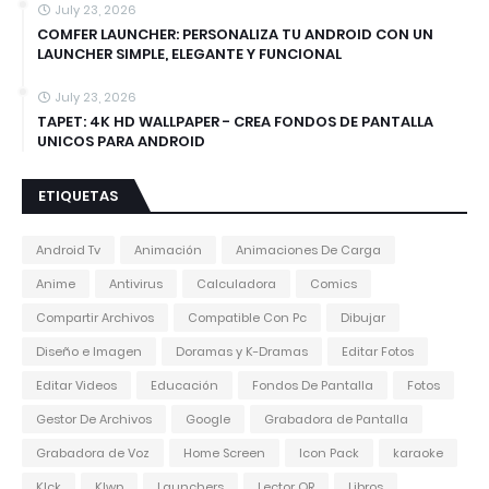
July 23, 2026
COMFER LAUNCHER: PERSONALIZA TU ANDROID CON UN
LAUNCHER SIMPLE, ELEGANTE Y FUNCIONAL
July 23, 2026
TAPET: 4K HD WALLPAPER - CREA FONDOS DE PANTALLA
UNICOS PARA ANDROID
ETIQUETAS
Android Tv
Animación
Animaciones De Carga
Anime
Antivirus
Calculadora
Comics
Compartir Archivos
Compatible Con Pc
Dibujar
Diseño e Imagen
Doramas y K-Dramas
Editar Fotos
Editar Videos
Educación
Fondos De Pantalla
Fotos
Gestor De Archivos
Google
Grabadora de Pantalla
Grabadora de Voz
Home Screen
Icon Pack
karaoke
Klck
Klwp
Launchers
Lector QR
Libros