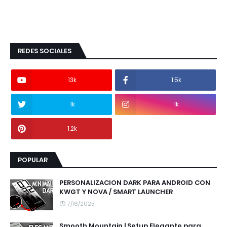
REDES SOCIALES
13k
1.5k
1k
1k
1.2k
POPULAR
PERSONALIZACION DARK PARA ANDROID CON
KWGT Y NOVA / SMART LAUNCHER
7/16/2025
Smooth Mountain | Setup Elegante para