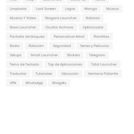
Limpiador
Lock Screen
Logos
Manga
Música
Música Y Video
Niagara Launcher
Noticias
Nova Launcher
Ocultar Archivos
Optimizador
Pantalla de bloqueo
Personalizar Móvil
Plantillas
Radio
Rotación
Seguridad
Series y Películas
Setups
Smart Launcher
Stickers
Telegram
Tema de Teclado
Top de Aplicaciones
Total Launcher
Traductor
Tutoriales
Ubicación
Ventana Flotante
VPN
WhatsApp
Widgets