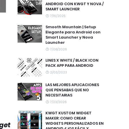
ANDROID CON KWGT Y NOVA /
SMART LAUNCHER
7/16/2025
Smooth Mountain | Setup
Elegante para Android con
Smart Launcher y Nova
Launcher
7/08/2026
LINES X WHITE / BLACK ICON
PACK APP PARA ANDROID
2/03/2023
LAS MEJORES APLICACIONES
QUE PENSABAS QUE NO
NECESITARIAS
7/23/2026
KWGT KUSTOM WIDGET
MAKER: COMO CREAR
get
WIDGETS PERSONALIZADOS EN
ANDROID & iOS FÁCIL Y