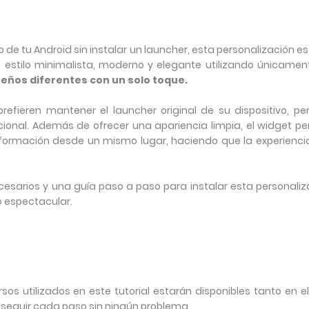
o de tu Android sin instalar un launcher, esta personalización e
un estilo minimalista, moderno y elegante utilizando únicamen
seños diferentes con un solo toque.
efieren mantener el launcher original de su dispositivo, per
ncional. Además de ofrecer una apariencia limpia, el widget pe
nformación desde un mismo lugar, haciendo que la experienci
cesarios y una guía paso a paso para instalar esta personaliz
do espectacular.
s utilizados en este tutorial estarán disponibles tanto en el
 seguir cada paso sin ningún problema.