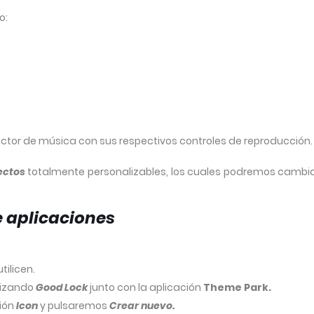
o:
or de música con sus respectivos controles de reproducción.
ectos
totalmente personalizables, los cuales podremos cambia
e aplicaciones
tilicen.
lizando
Good Lock
junto con la aplicación
Theme Park.
ción
Icon
y pulsaremos
Crear nuevo.