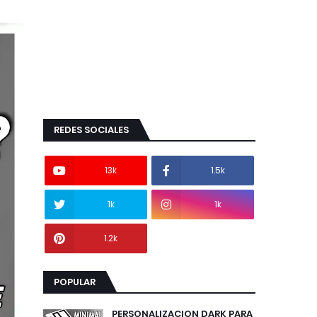
REDES SOCIALES
13k
1.5k
1k
1k
1.2k
POPULAR
PERSONALIZACION DARK PARA