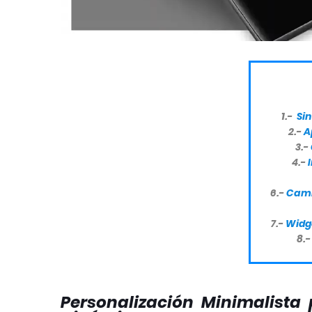
1.-
Si
2.-
A
3.-
4.-
6.-
Camb
7.-
Widge
8.-
Personalización Minimalista