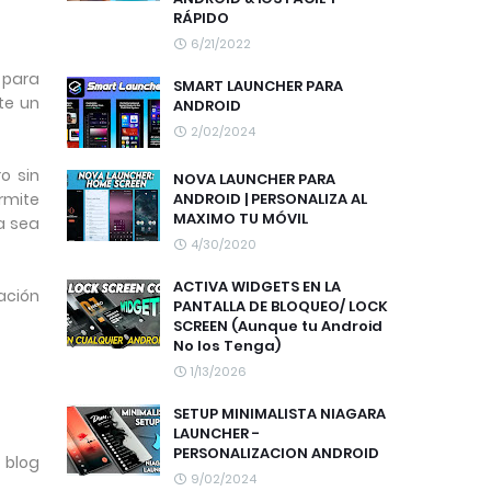
RÁPIDO
6/21/2022
s para
SMART LAUNCHER PARA
te un
ANDROID
2/02/2024
o sin
NOVA LAUNCHER PARA
ANDROID | PERSONALIZA AL
rmite
MAXIMO TU MÓVIL
a sea
4/30/2020
ACTIVA WIDGETS EN LA
ación
PANTALLA DE BLOQUEO/ LOCK
SCREEN (Aunque tu Android
No los Tenga)
1/13/2026
SETUP MINIMALISTA NIAGARA
LAUNCHER -
PERSONALIZACION ANDROID
 blog
9/02/2024