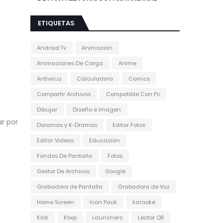
ETIQUETAS
Android Tv
Animación
Animaciones De Carga
Anime
Antivirus
Calculadora
Comics
Compartir Archivos
Compatible Con Pc
Dibujar
Diseño e Imagen
r por
Doramas y K-Dramas
Editar Fotos
Editar Videos
Educación
Fondos De Pantalla
Fotos
Gestor De Archivos
Google
Grabadora de Pantalla
Grabadora de Voz
Home Screen
Icon Pack
karaoke
Klck
Klwp
Launchers
Lector QR