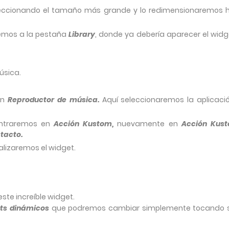
eccionando el tamaño más grande y lo redimensionaremos 
remos a la pestaña
Library
, donde ya debería aparecer el widge
úsica.
en
Reproductor de música.
Aquí seleccionaremos la aplicaci
entraremos en
Acción Kustom,
nuevamente en
Acción Kus
tacto.
lizaremos el widget.
ste increíble widget.
ets dinámicos
que podremos cambiar simplemente tocando 