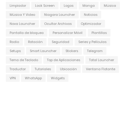
Limpiador
Lock Screen
Logos
Manga
Música
Música Y Video
Niagara Launcher
Noticias
Nova Launcher
Ocultar Archivos
Optimizador
Pantalla de bloqueo
Personalizar Móvil
Plantillas
Radio
Rotación
Seguridad
Series y Películas
Setups
Smart Launcher
Stickers
Telegram
Tema de Teclado
Top de Aplicaciones
Total Launcher
Traductor
Tutoriales
Ubicación
Ventana Flotante
VPN
WhatsApp
Widgets