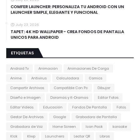
COMFER LAUNCHER: PERSONALIZA TU ANDROID CON UN
LAUNCHER SIMPLE, ELEGANTE Y FUNCIONAL
July 23, 2026
TAPET: 4K HD WALLPAPER - CREA FONDOS DE PANTALLA
UNICOS PARA ANDROID
ETIQUETAS
Android Tv
Animación
Animaciones De Carga
Anime
Antivirus
Calculadora
Comics
Compartir Archivos
Compatible Con Pc
Dibujar
Diseño e Imagen
Doramas y K-Dramas
Editar Fotos
Editar Videos
Educación
Fondos De Pantalla
Fotos
Gestor De Archivos
Google
Grabadora de Pantalla
Grabadora de Voz
Home Screen
Icon Pack
karaoke
Klck
Klwp
Launchers
Lector QR
Libros