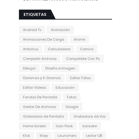
ETIQUETAS
Android Tv
Animación
Animaciones De Carga
Anime
Antivirus
Calculadora
Comics
Compartir Archivos
Compatible Con Pc
Dibujar
Diseño e Imagen
Doramas y K-Dramas
Editar Fotos
Editar Videos
Educación
Fondos De Pantalla
Fotos
Gestor De Archivos
Google
Grabadora de Pantalla
Grabadora de Voz
Home Screen
Icon Pack
karaoke
Klck
Klwp
Launchers
Lector QR