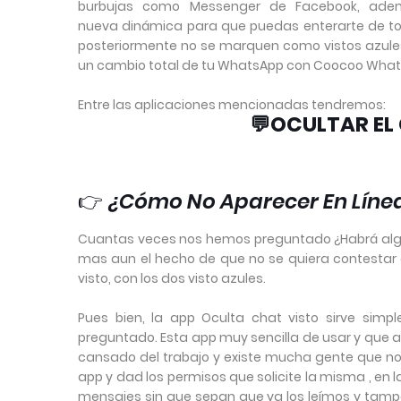
burbujas como Messenger de Facebook, ademá
nueva dinámica para que puedas enterarte de tod
posteriormente no se marquen como vistos
azule
un cambio total de tu WhatsApp con Coocoo What
Entre las aplicaciones mencionadas tendremos:
💬OCULTAR EL C
👉
¿Cómo No Aparecer En Línea 
Cuantas veces nos hemos preguntado ¿Habrá algu
mas aun el hecho de que no se quiera contesta
visto, con los dos visto azules.
Pues bien, la app Oculta chat visto sirve si
preguntado. Esta app muy sencilla de usar y que a
cansado del trabajo y existe mucha gente que no
app y dad los permisos que solicite la misma , en 
mensajes sin que sepan que ya los leímos y tam