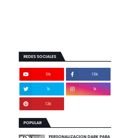
REDES SOCIALES
13k
1.5k
1k
1k
1.2k
POPULAR
PERSONALIZACION DARK PARA