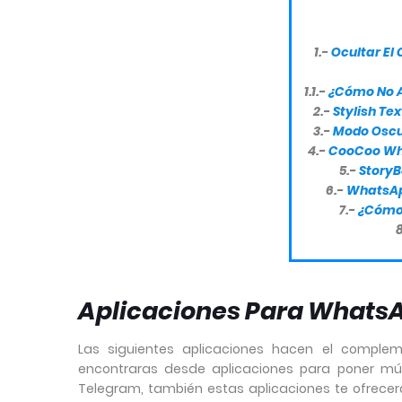
1.-
Ocultar El
1.1.-
¿Cómo No Ap
2.-
Stylish Te
3.-
Modo Oscu
4.-
CooCoo Wh
5.-
StoryB
6.-
WhatsAp
7.-
¿Cómo 
Aplicaciones Para Whats
Las siguientes aplicaciones hacen el complem
encontraras desde aplicaciones para poner mú
Telegram, también estas aplicaciones te ofrec