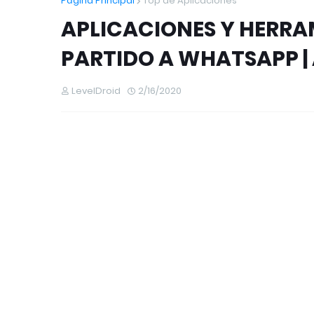
Página Principal
Top de Aplicaciones
APLICACIONES Y HERRA
PARTIDO A WHATSAPP | 
LevelDroid
2/16/2020