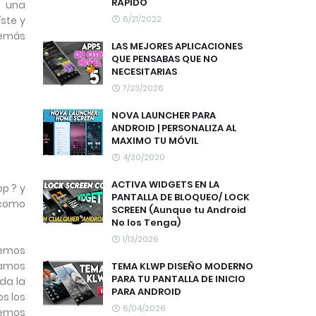
RÁPIDO
 una
ste y
6/21/2022
demás
LAS MEJORES APLICACIONES
QUE PENSABAS QUE NO
NECESITARIAS
7/23/2026
NOVA LAUNCHER PARA
ANDROID | PERSONALIZA AL
MAXIMO TU MÓVIL
4/30/2020
ACTIVA WIDGETS EN LA
p ? y
PANTALLA DE BLOQUEO/ LOCK
 como
SCREEN (Aunque tu Android
No los Tenga)
1/13/2026
hemos
tamos
TEMA KLWP DISEÑO MODERNO
PARA TU PANTALLA DE INICIO
da la
PARA ANDROID
os los
6/04/2026
remos