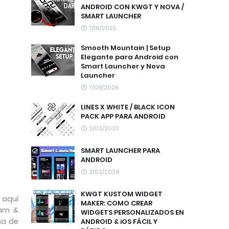
ANDROID CON KWGT Y NOVA /
SMART LAUNCHER
7/16/2025
Smooth Mountain | Setup
Elegante para Android con
Smart Launcher y Nova
Launcher
7/08/2026
LINES X WHITE / BLACK ICON
PACK APP PARA ANDROID
2/03/2023
SMART LAUNCHER PARA
ANDROID
2/02/2024
KWGT KUSTOM WIDGET
 aquí
MAKER: COMO CREAR
ram &
WIDGETS PERSONALIZADOS EN
ma de
ANDROID & iOS FÁCIL Y