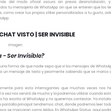
s del modo oficial oscuro sin previa desinstalación,
y
os tu mensajería de WhatsApp sin que se enteren que los leí
s, como crear tus propios stiker personalizados a tu gusto, a
sApp.
HAT VISTO | SER INVISIBLE
imagen
- Ser Invisible?
na forma de que nadie sepa que vi los mensajes de WhatsAp
r a un mensaje de texto y peormente sabiendo que se marco
mplemente para esta interrogantes que muchas veces nos 
l a vez nos servirá de mucho y la podremos utilizar cuando es
s ha escrito al WhatsApp y no queremos contestar. Ya instala
la pantalla principal tendremos: chat, donde podremos leer tod
poco se marcaran como leídos. En WhatsApp Status, aquí pod