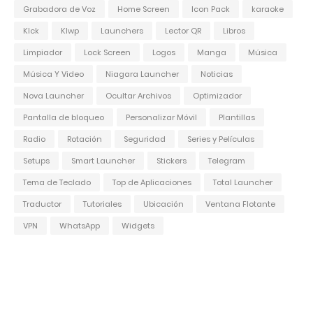
Grabadora de Voz
Home Screen
Icon Pack
karaoke
Klck
Klwp
Launchers
Lector QR
Libros
Limpiador
Lock Screen
Logos
Manga
Música
Música Y Video
Niagara Launcher
Noticias
Nova Launcher
Ocultar Archivos
Optimizador
Pantalla de bloqueo
Personalizar Móvil
Plantillas
Radio
Rotación
Seguridad
Series y Películas
Setups
Smart Launcher
Stickers
Telegram
Tema de Teclado
Top de Aplicaciones
Total Launcher
Traductor
Tutoriales
Ubicación
Ventana Flotante
VPN
WhatsApp
Widgets