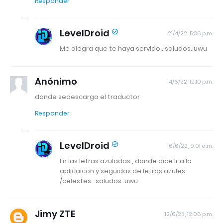
Responder
LevelDroid
21/4/22, 5:36 p.m.
Me alegra que te haya servido...saludos..uwu
Anónimo
14/6/22, 12:10 p.m.
donde sedescarga el traductor
Responder
LevelDroid
16/6/22, 9:01 a.m.
En las letras azuladas , donde dice Ir a la
aplicaicon y seguidas de letras azules
/celestes...saludos..uwu
Jimy ZTE
12/6/23, 12:06 p.m.