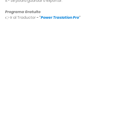
5.- Se podrá guardar o exportar.
Programa Gratuito
👉 Ir al Traductor
- "
Power Traslation Pro
"