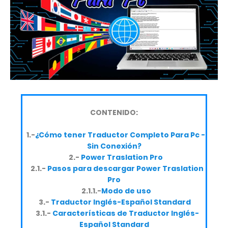
CONTENIDO:
1.-
¿Cómo tener Traductor Completo Para Pc -
Sin Conexión?
2.-
Power Traslation Pro
2.1.-
Pasos para descargar Power Traslation
Pro
2.1.1.-
Modo de uso
3.-
Traductor Inglés-Español Standard
3.1.-
Características de Traductor Inglés-
Español Standard