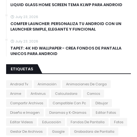
LIQUID GLASS HOME SCREEN TEMA KLWP PARA ANDROID
July 23, 2026
COMFER LAUNCHER: PERSONALIZA TU ANDROID CON UN
LAUNCHER SIMPLE, ELEGANTE Y FUNCIONAL
July 23, 2026
TAPET: 4K HD WALLPAPER - CREA FONDOS DE PANTALLA
UNICOS PARA ANDROID
ETIQUETAS
Android Tv
Animación
Animaciones De Carga
Anime
Antivirus
Calculadora
Comics
Compartir Archivos
Compatible Con Pc
Dibujar
Diseño e Imagen
Doramas y K-Dramas
Editar Fotos
Editar Videos
Educación
Fondos De Pantalla
Fotos
Gestor De Archivos
Google
Grabadora de Pantalla