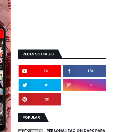
REDES SOCIALES
13k
1.5k
1k
1k
1.2k
POPULAR
PERSONALIZACION DARK PARA