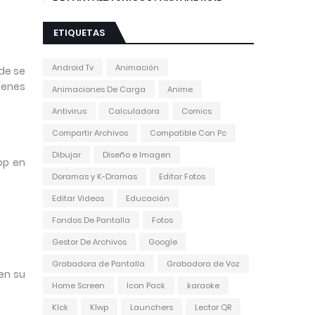
ETIQUETAS
Android Tv
Animación
nde se
genes
Animaciones De Carga
Anime
Antivirus
Calculadora
Comics
Compartir Archivos
Compatible Con Pc
Dibujar
Diseño e Imagen
pp en
Doramas y K-Dramas
Editar Fotos
Editar Videos
Educación
Fondos De Pantalla
Fotos
Gestor De Archivos
Google
Grabadora de Pantalla
Grabadora de Voz
 en su
Home Screen
Icon Pack
karaoke
Klck
Klwp
Launchers
Lector QR