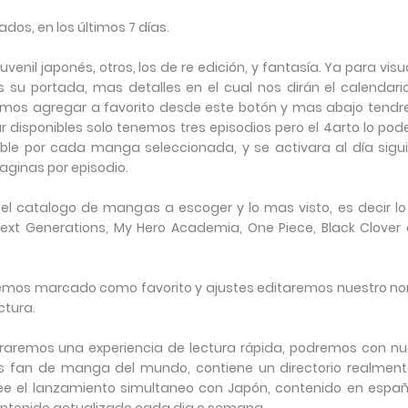
dos, en los últimos 7 días.
nil japonés, otros, los de re edición, y fantasía. Ya para visu
 su portada, mas detalles en el cual nos dirán el calendari
emos agregar a favorito desde este botón y mas abajo tend
r disponibles solo tenemos tres episodios pero el 4arto lo po
nible por cada manga seleccionada, y se activara al día sigui
aginas por episodio.
 el catalogo de mangas a escoger y lo mas visto, es decir l
Next Generations, My Hero Academia, One Piece, Black Clover 
 hemos marcado como favorito y ajustes editaremos nuestro n
ctura.
traremos una experiencia de lectura rápida, podremos con nu
os fan de manga del mundo, contiene un directorio realment
see el lanzamiento simultaneo con Japón, contenido en españ