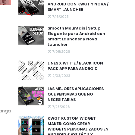
ANDROID CON KWGT Y NOVA /
SMART LAUNCHER
7/16/2025
Smooth Mountain | Setup
Elegante para Android con
Smart Launcher y Nova
Launcher
7/08/2026
LINES X WHITE / BLACK ICON
PACK APP PARA ANDROID
2/03/2023
LAS MEJORES APLICACIONES
QUE PENSABAS QUE NO
NECESITARIAS
7/23/2026
manga
KWGT KUSTOM WIDGET
MAKER: COMO CREAR
WIDGETS PERSONALIZADOS EN
ANDROID & iOS FÁCIL Y