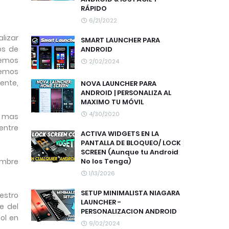
RÁPIDO
6/21/2022
alizar
SMART LAUNCHER PARA
os de
ANDROID
remos
2/02/2024
demos
ente,
NOVA LAUNCHER PARA
ANDROID | PERSONALIZA AL
MAXIMO TU MÓVIL
4/30/2020
o mas
entre
ACTIVA WIDGETS EN LA
PANTALLA DE BLOQUEO/ LOCK
SCREEN (Aunque tu Android
No los Tenga)
ombre
1/13/2026
SETUP MINIMALISTA NIAGARA
estro
LAUNCHER -
e del
PERSONALIZACION ANDROID
ol en
9/02/2024