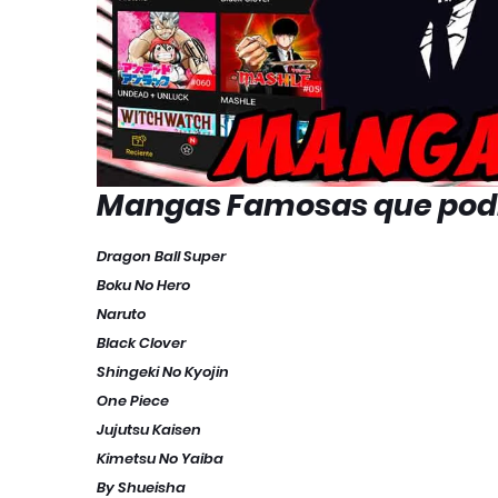
Mangas Famosas que podr
Dragon Ball Super
Boku No Hero
Naruto
Black Clover
Shingeki No Kyojin
One Piece
Jujutsu Kaisen
Kimetsu No Yaiba
By Shueisha