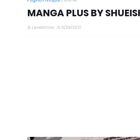
Página Principal
Anime
MANGA PLUS BY SHUEIS
LevelDroid
5/29/2021