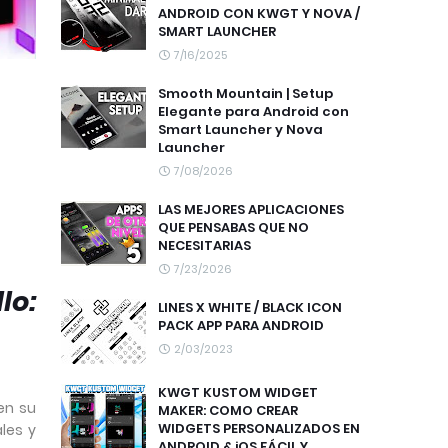
ANDROID CON KWGT Y NOVA /
SMART LAUNCHER
7/16/2025
Smooth Mountain | Setup
Elegante para Android con
Smart Launcher y Nova
Launcher
7/08/2026
LAS MEJORES APLICACIONES
QUE PENSABAS QUE NO
NECESITARIAS
7/23/2026
lo:
LINES X WHITE / BLACK ICON
PACK APP PARA ANDROID
2/03/2023
KWGT KUSTOM WIDGET
en su
MAKER: COMO CREAR
WIDGETS PERSONALIZADOS EN
les y
ANDROID & iOS FÁCIL Y