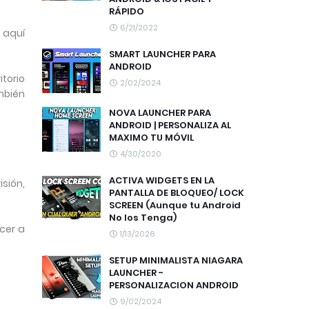
RÁPIDO
6/21/2022
 aquí
SMART LAUNCHER PARA
ANDROID
torio
2/02/2024
mbién
NOVA LAUNCHER PARA
ANDROID | PERSONALIZA AL
MAXIMO TU MÓVIL
4/30/2020
ACTIVA WIDGETS EN LA
sión,
PANTALLA DE BLOQUEO/ LOCK
SCREEN (Aunque tu Android
No los Tenga)
cer a
1/13/2026
SETUP MINIMALISTA NIAGARA
LAUNCHER -
PERSONALIZACION ANDROID
9/02/2024