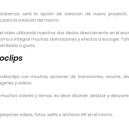
ntraremos será la opción de creación de nuevo proyecto,
s para la creación del mismo.
 video utilizando nuestros dos dedos directamente en el escri
l mismo o integrar muchas animaciones y efectos a escoger. Ta
 cambiarlo a gusto.
eoclips
ideoclips con muchas opciones de transiciones, recorte, divi
ágenes y videos.
muchos colores y temas, es decir disolver, deslizar y desvane
.
rponer videos, fotos, selfis o archivos GIF en el mismo.