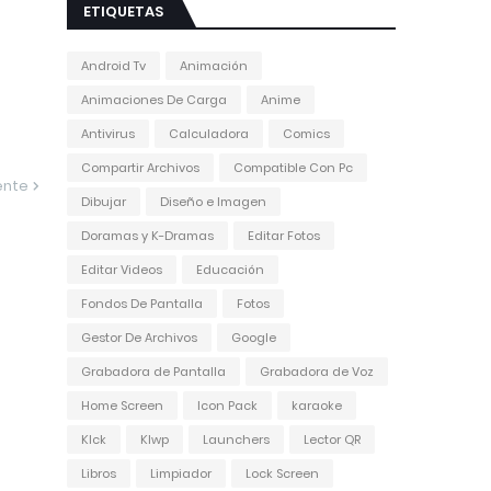
ETIQUETAS
Android Tv
Animación
Animaciones De Carga
Anime
Antivirus
Calculadora
Comics
Compartir Archivos
Compatible Con Pc
ente
Dibujar
Diseño e Imagen
Doramas y K-Dramas
Editar Fotos
Editar Videos
Educación
Fondos De Pantalla
Fotos
Gestor De Archivos
Google
Grabadora de Pantalla
Grabadora de Voz
Home Screen
Icon Pack
karaoke
Klck
Klwp
Launchers
Lector QR
Libros
Limpiador
Lock Screen