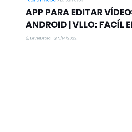
Página Principal
Editar Fotos
APP PARA EDITAR VÍDEO
ANDROID | VLLO: FACÍL 
LevelDroid
5/14/2022