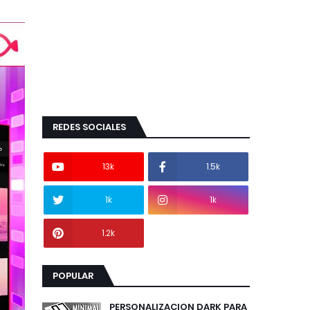
REDES SOCIALES
13k
1.5k
1k
1k
1.2k
POPULAR
PERSONALIZACION DARK PARA