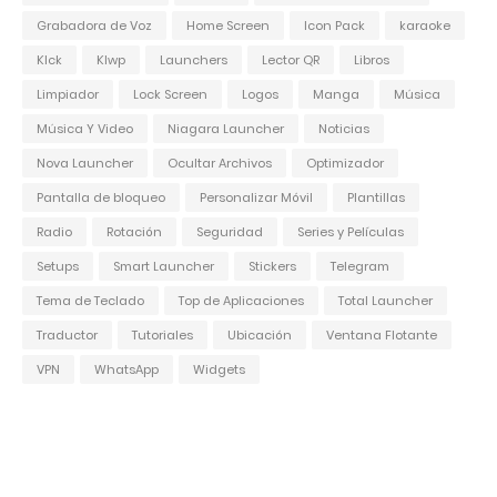
Grabadora de Voz
Home Screen
Icon Pack
karaoke
Klck
Klwp
Launchers
Lector QR
Libros
Limpiador
Lock Screen
Logos
Manga
Música
Música Y Video
Niagara Launcher
Noticias
Nova Launcher
Ocultar Archivos
Optimizador
Pantalla de bloqueo
Personalizar Móvil
Plantillas
Radio
Rotación
Seguridad
Series y Películas
Setups
Smart Launcher
Stickers
Telegram
Tema de Teclado
Top de Aplicaciones
Total Launcher
Traductor
Tutoriales
Ubicación
Ventana Flotante
VPN
WhatsApp
Widgets