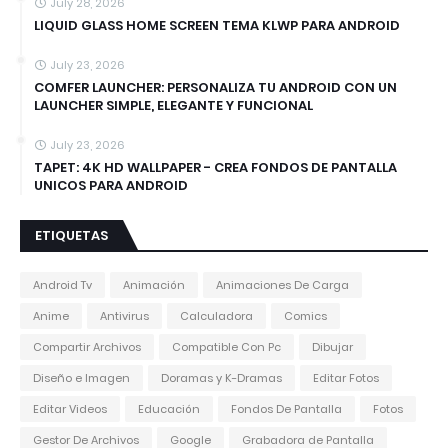
July 28, 2026
LIQUID GLASS HOME SCREEN TEMA KLWP PARA ANDROID
July 23, 2026
COMFER LAUNCHER: PERSONALIZA TU ANDROID CON UN
LAUNCHER SIMPLE, ELEGANTE Y FUNCIONAL
July 23, 2026
TAPET: 4K HD WALLPAPER - CREA FONDOS DE PANTALLA
UNICOS PARA ANDROID
ETIQUETAS
Android Tv
Animación
Animaciones De Carga
Anime
Antivirus
Calculadora
Comics
Compartir Archivos
Compatible Con Pc
Dibujar
Diseño e Imagen
Doramas y K-Dramas
Editar Fotos
Editar Videos
Educación
Fondos De Pantalla
Fotos
Gestor De Archivos
Google
Grabadora de Pantalla