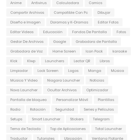
Anime
Antivirus
Calculadora
Comics
Compartir Archivos
Compatible Con Pc
Dibujar
Diseño e Imagen
Doramas y K-Dramas
Editar Fotos
Editar Videos
Educación
Fondos De Pantalla
Fotos
Gestor De Archivos
Google
Grabadora de Pantalla
Grabadora de Voz
Home Screen
Icon Pack
karaoke
Klck
Klwp
Launchers
Lector QR
Libros
Limpiador
Lock Screen
Logos
Manga
Música
Música Y Video
Niagara Launcher
Noticias
Nova Launcher
Ocultar Archivos
Optimizador
Pantalla de bloqueo
Personalizar Móvil
Plantillas
Radio
Rotación
Seguridad
Series y Películas
Setups
Smart Launcher
Stickers
Telegram
Tema de Teclado
Top de Aplicaciones
Total Launcher
Traductor
Tutoriales
Ubicación
Ventana Flotante