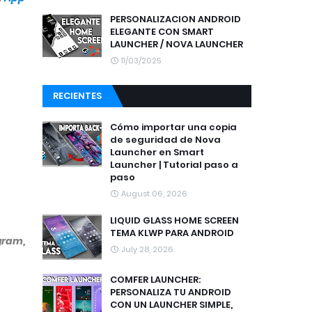
PERSONALIZACION ANDROID
ELEGANTE CON SMART
LAUNCHER / NOVA LAUNCHER
11/03/2025
RECIENTES
Cómo importar una copia
de seguridad de Nova
Launcher en Smart
Launcher | Tutorial paso a
paso
August 06, 2026
LIQUID GLASS HOME SCREEN
TEMA KLWP PARA ANDROID
gram,
July 28, 2026
COMFER LAUNCHER:
PERSONALIZA TU ANDROID
CON UN LAUNCHER SIMPLE,