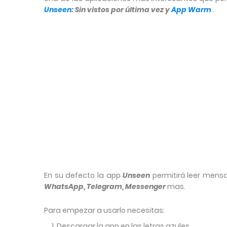
Unseen:
Sin vistos por última vez
y
App Warm
.
En su defecto la app
Unseen
permitirá leer mens
WhatsApp, Telegram, Messenger
mas.
Para empezar a usarlo necesitas:
Descargar la app en las letras azules