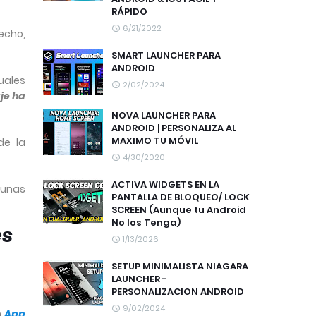
RÁPIDO
6/21/2022
echo,
SMART LAUNCHER PARA
ANDROID
duales
2/02/2024
je ha
NOVA LAUNCHER PARA
ANDROID | PERSONALIZA AL
MAXIMO TU MÓVIL
de la
4/30/2020
ACTIVA WIDGETS EN LA
lgunas
PANTALLA DE BLOQUEO/ LOCK
SCREEN (Aunque tu Android
No los Tenga)
es
1/13/2026
SETUP MINIMALISTA NIAGARA
LAUNCHER -
PERSONALIZACION ANDROID
9/02/2024
n
App