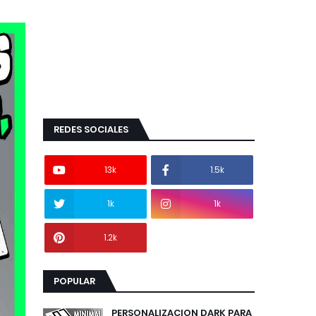
REDES SOCIALES
13k
1.5k
1k
1k
1.2k
POPULAR
PERSONALIZACION DARK PARA