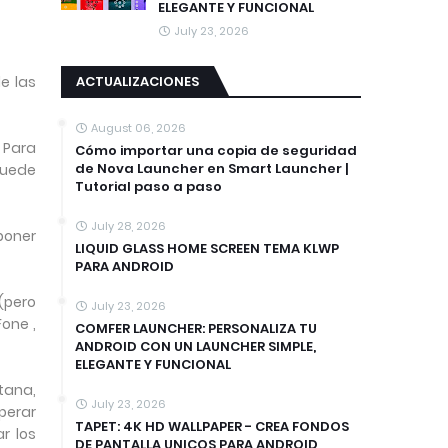
ELEGANTE Y FUNCIONAL
July 23, 2026
ACTUALIZACIONES
e las
August 06, 2026
 Para
Cómo importar una copia de seguridad
de Nova Launcher en Smart Launcher |
 puede
Tutorial paso a paso
July 28, 2026
poner
LIQUID GLASS HOME SCREEN TEMA KLWP
PARA ANDROID
(pero
July 23, 2026
one ,
COMFER LAUNCHER: PERSONALIZA TU
ANDROID CON UN LAUNCHER SIMPLE,
ELEGANTE Y FUNCIONAL
ntana,
July 23, 2026
perar
TAPET: 4K HD WALLPAPER - CREA FONDOS
r los
DE PANTALLA UNICOS PARA ANDROID