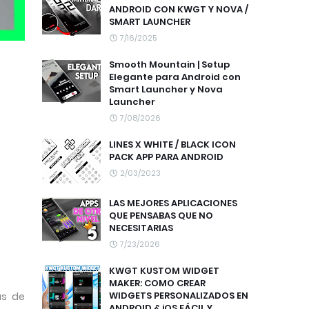
ANDROID CON KWGT Y NOVA /
SMART LAUNCHER
7/16/2025
Smooth Mountain | Setup
Elegante para Android con
Smart Launcher y Nova
Launcher
7/08/2026
LINES X WHITE / BLACK ICON
PACK APP PARA ANDROID
2/03/2023
LAS MEJORES APLICACIONES
QUE PENSABAS QUE NO
NECESITARIAS
7/23/2026
KWGT KUSTOM WIDGET
MAKER: COMO CREAR
WIDGETS PERSONALIZADOS EN
as de
ANDROID & iOS FÁCIL Y