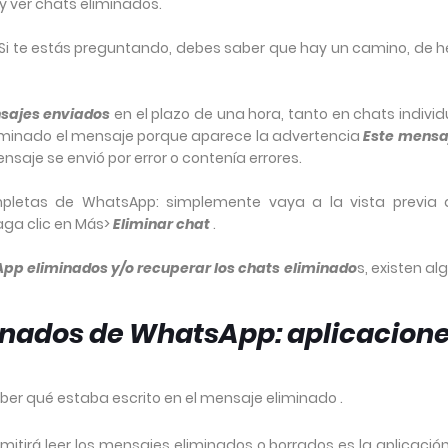
y ver chats eliminados.
Si te estás preguntando, debes saber que hay un camino, de h
nsajes enviados
en el plazo de una hora, tanto en chats indivi
liminado el mensaje porque aparece la advertencia
Este mensa
mensaje se envió por error o contenía errores.
mpletas de WhatsApp: simplemente vaya a la vista previa 
aga clic en Más>
Eliminar chat
.
pp eliminados y/o recuperar los chats eliminado
s, existen a
nados de WhatsApp: aplicacion
ber qué estaba escrito en el mensaje eliminado .
itirá leer los mensajes eliminados o borrados es la aplicació