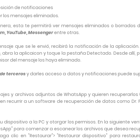
osición de notificaciones
er los mensajes eliminados.
nera, esta te permitirá ver mensajes eliminados o borrados d
am, YouTube, Messenger
entre otras.
je que se le envió, recibirá la notificación de la aplicación.
o
, abra la aplicaicon y toque la pestaña Detectado. Desde allí,
isor del mensaje los haya eliminado.
 de terceros
y darles acceso a datos y notificaciones puede su
ajes y archivos adjuntos de WhatsApp y quieren recuperarlos 
n recurrir a un software de recuperación de datos como Dr. F
dispositivo a la PC y otorgar los permisos. En la siguiente ve
tsApp" para comenzar a escanear los archivos que desea recu
aga clic en "Restaurar"> "Restaurar dispositivo" para restaura