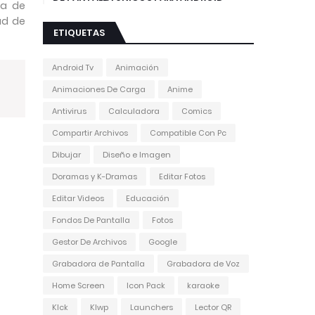
ia de
ad de
ETIQUETAS
Android Tv
Animación
Animaciones De Carga
Anime
Antivirus
Calculadora
Comics
Compartir Archivos
Compatible Con Pc
Dibujar
Diseño e Imagen
Doramas y K-Dramas
Editar Fotos
Editar Videos
Educación
Fondos De Pantalla
Fotos
Gestor De Archivos
Google
Grabadora de Pantalla
Grabadora de Voz
Home Screen
Icon Pack
karaoke
Klck
Klwp
Launchers
Lector QR