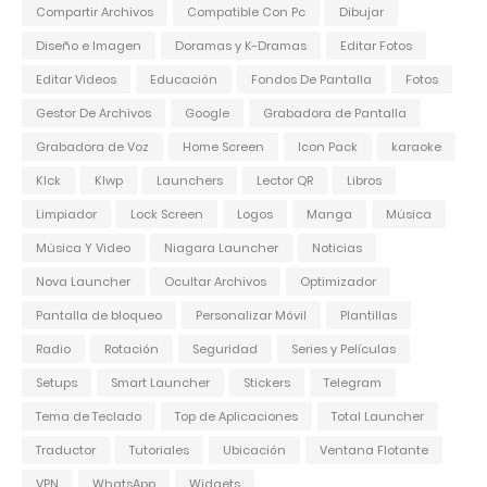
Compartir Archivos
Compatible Con Pc
Dibujar
Diseño e Imagen
Doramas y K-Dramas
Editar Fotos
Editar Videos
Educación
Fondos De Pantalla
Fotos
Gestor De Archivos
Google
Grabadora de Pantalla
Grabadora de Voz
Home Screen
Icon Pack
karaoke
Klck
Klwp
Launchers
Lector QR
Libros
Limpiador
Lock Screen
Logos
Manga
Música
Música Y Video
Niagara Launcher
Noticias
Nova Launcher
Ocultar Archivos
Optimizador
Pantalla de bloqueo
Personalizar Móvil
Plantillas
Radio
Rotación
Seguridad
Series y Películas
Setups
Smart Launcher
Stickers
Telegram
Tema de Teclado
Top de Aplicaciones
Total Launcher
Traductor
Tutoriales
Ubicación
Ventana Flotante
VPN
WhatsApp
Widgets