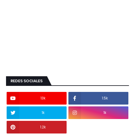
REDES SOCIALES
13k
1.5k
1k
1k
1.2k