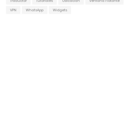
Traductor
Tutoriales
Ubicación
Ventana Flotante
VPN
WhatsApp
Widgets