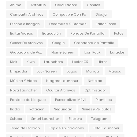
Anime
Antivirus
Calculadora
Comics
Compartir Archivos
Compatible Con Pc
Dibujar
Diseño e Imagen
Doramas y K-Dramas
Editar Fotos
Editar Videos
Educación
Fondos De Pantalla
Fotos
Gestor De Archivos
Google
Grabadora de Pantalla
Grabadora de Voz
Home Screen
Icon Pack
karaoke
Klck
Klwp
Launchers
Lector QR
Libros
Limpiador
Lock Screen
Logos
Manga
Música
Música Y Video
Niagara Launcher
Noticias
Nova Launcher
Ocultar Archivos
Optimizador
Pantalla de bloqueo
Personalizar Móvil
Plantillas
Radio
Rotación
Seguridad
Series y Películas
Setups
Smart Launcher
Stickers
Telegram
Tema de Teclado
Top de Aplicaciones
Total Launcher