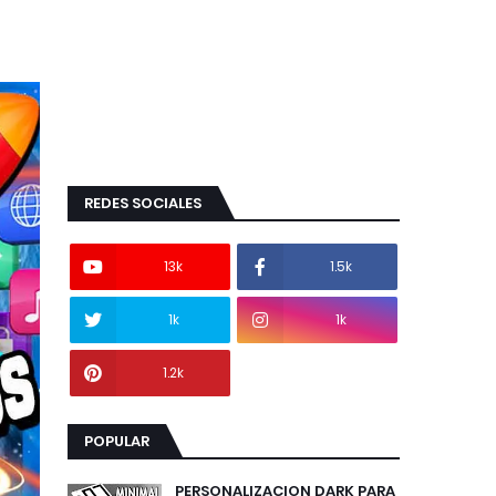
REDES SOCIALES
13k
1.5k
1k
1k
1.2k
POPULAR
PERSONALIZACION DARK PARA