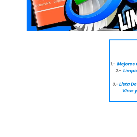
1.-
Mejores 
2.-
Limpia
3.-
Lista D
Virus 