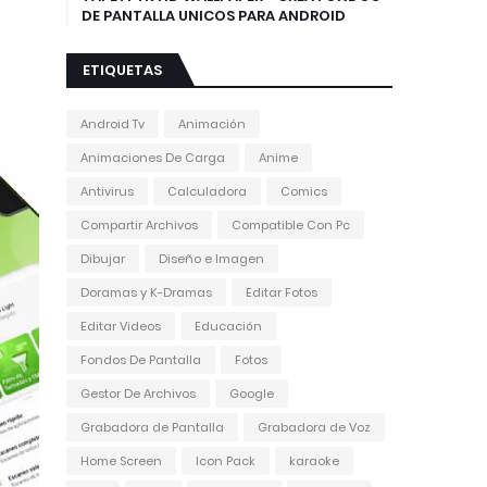
DE PANTALLA UNICOS PARA ANDROID
ETIQUETAS
Android Tv
Animación
Animaciones De Carga
Anime
Antivirus
Calculadora
Comics
Compartir Archivos
Compatible Con Pc
Dibujar
Diseño e Imagen
Doramas y K-Dramas
Editar Fotos
Editar Videos
Educación
Fondos De Pantalla
Fotos
Gestor De Archivos
Google
Grabadora de Pantalla
Grabadora de Voz
Home Screen
Icon Pack
karaoke