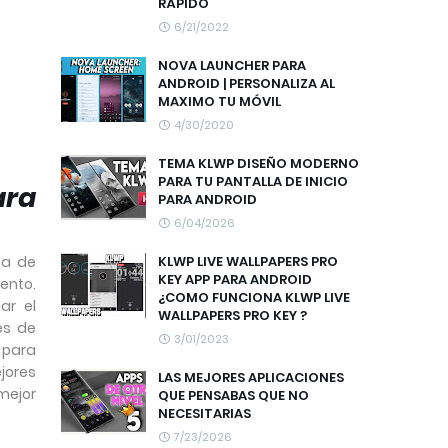
RÁPIDO
6/21/2022
NOVA LAUNCHER PARA
ANDROID | PERSONALIZA AL
MAXIMO TU MÓVIL
4/30/2020
TEMA KLWP DISEÑO MODERNO
PARA TU PANTALLA DE INICIO
ara
PARA ANDROID
6/04/2026
KLWP LIVE WALLPAPERS PRO
na de
KEY APP PARA ANDROID
ento.
¿COMO FUNCIONA KLWP LIVE
ar el
WALLPAPERS PRO KEY ?
es de
3/01/2023
r para
jores
LAS MEJORES APLICACIONES
mejor
QUE PENSABAS QUE NO
NECESITARIAS
7/23/2026