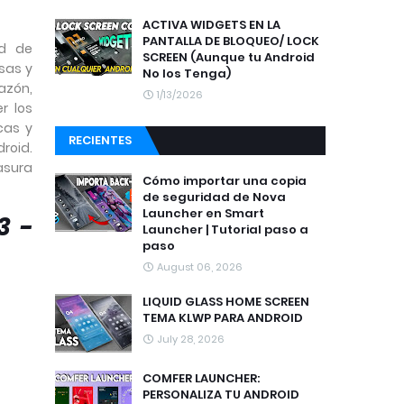
ACTIVA WIDGETS EN LA
PANTALLA DE BLOQUEO/ LOCK
ad de
SCREEN (Aunque tu Android
sas y
No los Tenga)
azón,
1/13/2026
r los
cas y
RECIENTES
droid.
asura
Cómo importar una copia
de seguridad de Nova
Launcher en Smart
3 -
Launcher | Tutorial paso a
paso
August 06, 2026
LIQUID GLASS HOME SCREEN
TEMA KLWP PARA ANDROID
July 28, 2026
COMFER LAUNCHER:
PERSONALIZA TU ANDROID