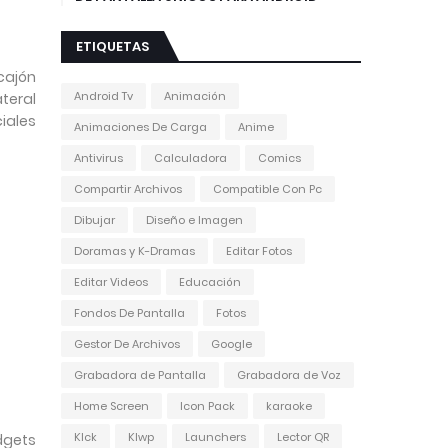
ETIQUETAS
cajón
Android Tv
Animación
teral
iales
Animaciones De Carga
Anime
Antivirus
Calculadora
Comics
Compartir Archivos
Compatible Con Pc
Dibujar
Diseño e Imagen
Doramas y K-Dramas
Editar Fotos
Editar Videos
Educación
Fondos De Pantalla
Fotos
Gestor De Archivos
Google
Grabadora de Pantalla
Grabadora de Voz
Home Screen
Icon Pack
karaoke
Klck
Klwp
Launchers
Lector QR
dgets