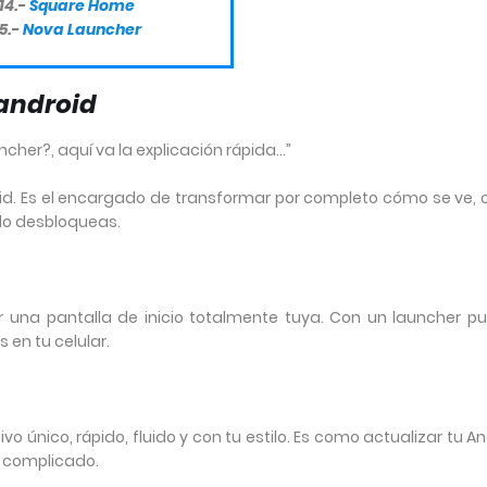
14.-
Square Home
5.-
Nova Launcher
 android
ncher?, aquí va la explicación rápida…”
oid. Es el encargado de transformar por completo cómo se ve,
 lo desbloqueas.
ear una pantalla de inicio totalmente tuya. Con un launcher p
 en tu celular.
o único, rápido, fluido y con tu estilo. Es como actualizar tu A
a complicado.