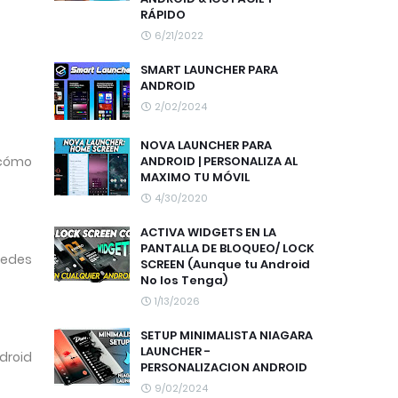
RÁPIDO
6/21/2022
SMART LAUNCHER PARA
ANDROID
2/02/2024
NOVA LAUNCHER PARA
ANDROID | PERSONALIZA AL
 cómo
MAXIMO TU MÓVIL
4/30/2020
ACTIVA WIDGETS EN LA
PANTALLA DE BLOQUEO/ LOCK
uedes
SCREEN (Aunque tu Android
No los Tenga)
1/13/2026
SETUP MINIMALISTA NIAGARA
LAUNCHER -
ndroid
PERSONALIZACION ANDROID
9/02/2024