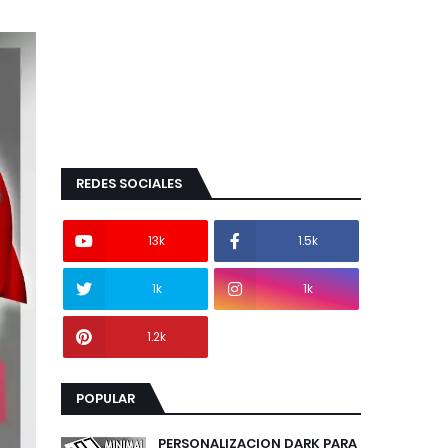
REDES SOCIALES
13k
1.5k
1k
1k
1.2k
POPULAR
PERSONALIZACION DARK PARA