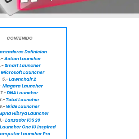
CONTENIDO
anzadores Definicion
.-
Action Launcher
.-
Smart Launcher
-
Microsoft Launcher
5.-
Lawnchair 2
.-
Niagara Launcher
7.-
DNA Launcher
8.-
Total Launcher
9.-
Wide Launcher
Alpha Hibryd Launcher
1.-
Lanzador iOS 26
 Launcher One iU Inspired
omputer Launcher Pro