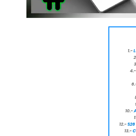
1.-
L
2
3
4.
6
10.-
1
12.-
S26
13.-
C