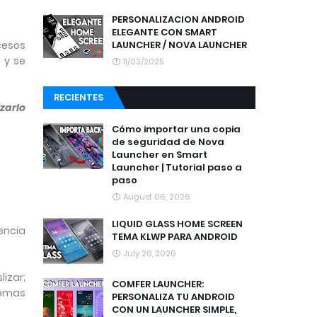
PERSONALIZACION ANDROID
ELEGANTE CON SMART
LAUNCHER / NOVA LAUNCHER
cesos
 y se
11/03/2025
RECIENTES
zarlo
Cómo importar una copia
de seguridad de Nova
Launcher en Smart
Launcher | Tutorial paso a
paso
August 06, 2026
LIQUID GLASS HOME SCREEN
iencia
TEMA KLWP PARA ANDROID
July 28, 2026
izar;
COMFER LAUNCHER:
temas
PERSONALIZA TU ANDROID
CON UN LAUNCHER SIMPLE,